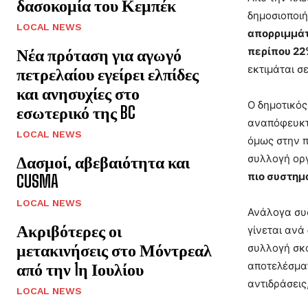
δασοκομία του Κεμπέκ
δημοσιοποιή
LOCAL NEWS
απορριμμάτ
Νέα πρόταση για αγωγό
περίπου 22
εκτιμάται σ
πετρελαίου εγείρει ελπίδες
και ανησυχίες στο
Ο δημοτικός
εσωτερικό της BC
αναπόφευκτη
LOCAL NEWS
όμως στην π
Δασμοί, αβεβαιότητα και
συλλογή ορ
πιο συστημ
CUSMA
LOCAL NEWS
Ανάλογα συσ
Ακριβότερες οι
γίνεται ανά
μετακινήσεις στο Μόντρεαλ
συλλογή σκο
από την 1η Ιουλίου
αποτελέσματ
αντιδράσεις
LOCAL NEWS