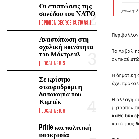
Οι επιπτώσεις της
January 2
συνόδου του ΝΑΤΟ
OPINION GEORGE GUZMAS
Περιβάλλον,
Αναστάτωση στη
σχολική κοινότητα
Το Λαβάλ π
του Μόντρεαλ
αντικαθιστώ
LOCAL NEWS
Η δημοτική 
Σε κρίσιμο
έχει προκαλ
σταυροδρόμι η
δασοκομία του
Η αλλαγή αυ
Κεμπέκ
μητροπολιτι
LOCAL NEWS
κάθε δύο ε
κατά τους θ
Pride και πολιτική
υποκρισία