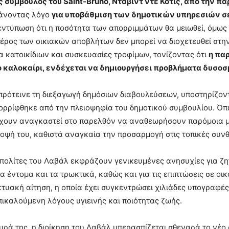
 σύμβουλος του Saint-Bruno, Νταβίντ ντε Κότις, από την πα
άνοντας λόγο
για υποβάθμιση των δημοτικών υπηρεσιών σ
εντύπωση ότι η ποσότητα των απορριμμάτων θα μειωθεί, όμως σ
έρος των οικιακών αποβλήτων δεν μπορεί να διοχετευθεί στη
 κατοικίδιων και συσκευασίες τροφίμων, τονίζοντας ότι
η πα
το καλοκαίρι, ενδέχεται να δημιουργήσει προβλήματα δυσοσ
 πρότεινε τη διεξαγωγή δημόσιων διαβουλεύσεων, υποστηρίζοντ
ρρίφθηκε από την πλειοψηφία του δημοτικού συμβουλίου. Όπω
ουν αναγκαστεί στο παρελθόν να αναθεωρήσουν παρόμοια μέτ
οψή του, καθιστά αναγκαία την προσαρμογή στις τοπικές συν
 πολίτες του Λαβάλ εκφράζουν γενικευμένες ανησυχίες για ζητ
τα έντομα και τα τρωκτικά, καθώς και για τις επιπτώσεις σε ο
ικτυακή αίτηση, η οποία έχει συγκεντρώσει χιλιάδες υπογραφέ
ικαλούμενη λόγους υγιεινής και ποιότητας ζωής.
υρά της, η διοίκηση του Λαβάλ υπερασπίζεται σθεναρά το νέο