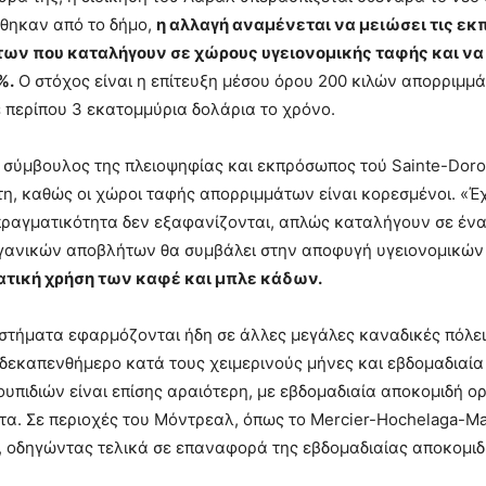
θηκαν από το δήμο,
η αλλαγή αναμένεται να μειώσει τις εκ
ων που καταλήγουν σε χώρους υγειονομικής ταφής και να 
%.
Ο στόχος είναι η επίτευξη μέσου όρου 200 κιλών απορριμμά
ε περίπου 3 εκατομμύρια δολάρια το χρόνο.
 σύμβουλος της πλειοψηφίας και εκπρόσωπος τού Sainte-Doroth
, καθώς οι χώροι ταφής απορριμμάτων είναι κορεσμένοι. «Έχ
ραγματικότητα δεν εξαφανίζονται, απλώς καταλήγουν σε έναν
γανικών αποβλήτων θα συμβάλει στην αποφυγή υγειονομικώ
ατική χρήση των καφέ και μπλε κάδων.
τήματα εφαρμόζονται ήδη σε άλλες μεγάλες καναδικές πόλει
 δεκαπενθήμερο κατά τους χειμερινούς μήνες και εβδομαδιαία 
υπιδιών είναι επίσης αραιότερη, με εβδομαδιαία αποκομιδή ο
α. Σε περιοχές του Μόντρεαλ, όπως το Mercier-Hochelaga-M
, οδηγώντας τελικά σε επαναφορά της εβδομαδιαίας αποκομιδ