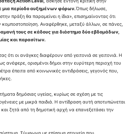
ράταξη Action Laval,
άσκησε έντονη κριτική στην
ε μια περίοδο αυξημένων φόρων.
Όπως δήλωσε,
την πράξη θα παραμείνει η ίδια», επισημαίνοντας ότι
ν κομποστοποίηση. Αναφέρθηκε, μεταξύ άλλων, σε πάνες,
ραμονή τους σε κάδους για διάστημα δύο εβδομάδων,
μίας και παρασίτων.
ας ότι οι ανάγκες διαφέρουν από γειτονιά σε γειτονιά. Η
ς ανέφερε, ορισμένοι δήμοι στην ευρύτερη περιοχή του
ρα έπειτα από κοινωνικές αντιδράσεις, γεγονός που,
θήκες.
ήματα δημόσιας υγείας, κυρίως σε σχέση με τις
ικογένειες με μικρά παιδιά. Η αντίδραση αυτή αποτυπώνεται
ς και ζητά από τη δημοτική αρχή να επανεξετάσει την
 σύστημα. Σύμφωνα με επίσημα στοιχεία που