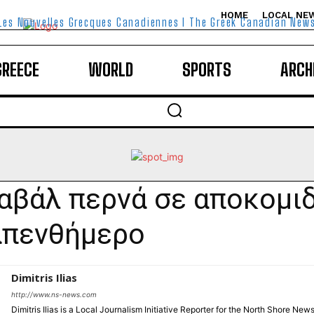
HOME
LOCAL NE
Les Nouvelles Grecques Canadiennes I The Greek Canadian New
GREECE
WORLD
SPORTS
ARCH
αβάλ περνά σε αποκομι
απενθήμερο
Dimitris Ilias
http://www.ns-news.com
Dimitris Ilias is a Local Journalism Initiative Reporter for the North Shore New