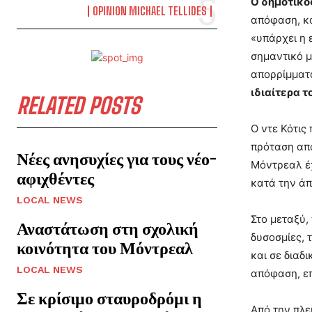
Ο δημοτικός
OPINION MICHAEL TELLIDES
απόφαση, κ
«υπάρχει η 
σημαντικό μ
απορρίμματα
ιδιαίτερα 
RELATED POSTS
Ο ντε Κότις
πρόταση απο
Νέες ανησυχίες για τους νέο-
Μόντρεαλ έχ
αφιχθέντες
κατά την άπ
LOCAL NEWS
Στο μεταξύ,
Αναστάτωση στη σχολική
δυσοσμίες, 
κοινότητα του Μόντρεαλ
και σε διαδ
LOCAL NEWS
απόφαση, επ
Σε κρίσιμο σταυροδρόμι η
Από την πλε