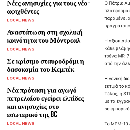
Νέες ανησυχίες για τους νέο-
Ο Πάτρικ Αμ
αφιχθέντες
πλατφόρμας 
παραμένει α
LOCAL NEWS
πραγματοποι
Αναστάτωση στη σχολική
κοινότητα του Μόντρεαλ
Η αξιοπιστί
κάθε βλάβης
LOCAL NEWS
τρένα MR-73
Σε κρίσιμο σταυροδρόμι η
από την άλλ
δασοκομία του Κεμπέκ
LOCAL NEWS
Η γενική δι
εκτιμά το κ
Νέα πρόταση για αγωγό
Τέλος, η ST
πετρελαίου εγείρει ελπίδες
με τα έγγρα
και ανησυχίες στο
σε εμπορικέ
εσωτερικό της BC
LOCAL NEWS
Το MPM-10 