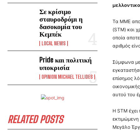
μελλοντικο
Σε κρίσιμο
σταυροδρόμι η
Τα ΜΜΕ αποκ
δασοκομία του
(STM) και χ
Κεμπέκ
οποία αποτε
LOCAL NEWS
αριθμός είν
Pride και πολιτική
Σύμφωνα με 
υποκρισία
εγκαταστήσε
OPINION MICHAEL TELLIDES
επίσημος λό
οικονομικής
αυτού του έ
Η STM έχει 
RELATED POSTS
εκτιμώμενη 
Μεγάλο Έργο