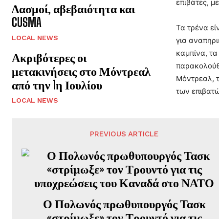
επιβάτες, μ
Δασμοί, αβεβαιότητα και
CUSMA
Τα τρένα εί
LOCAL NEWS
για αναπηρι
καμπίνα, τα
Ακριβότερες οι
παρακολούθη
μετακινήσεις στο Μόντρεαλ
Μόντρεαλ, τ
από την 1η Ιουλίου
των επιβατώ
LOCAL NEWS
PREVIOUS ARTICLE
Ο Πολωνός πρωθυπουργός Τασκ
«στρίμωξε» τον Τρουντό για τις