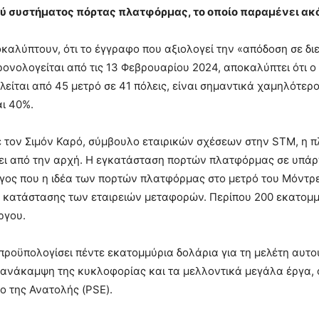
ύ συστήματος πόρτας πλατφόρμας, το οποίο παραμένει ακό
αλύπτουν, ότι το έγγραφο που αξιολογεί την «απόδοση σε δι
ρονολογείται από τις 13 Φεβρουαρίου 2024, αποκαλύπτει ότι 
λείται από 45 μετρό σε 41 πόλεις, είναι σημαντικά χαμηλότερο
αι 40%.
τον Σιμόν Καρό, σύμβουλο εταιρικών σχέσεων στην STM, η πλ
ι από την αρχή. Η εγκατάσταση πορτών πλατφόρμας σε υπάρχο
γος που η ιδέα των πορτών πλατφόρμας στο μετρό του Μόντρε
 κατάστασης των εταιρειών μεταφορών. Περίπου 200 εκατομμύ
ργου.
προϋπολογίσει πέντε εκατομμύρια δολάρια για τη μελέτη αυτ
ανάκαμψη της κυκλοφορίας και τα μελλοντικά μεγάλα έργα, ό
 της Ανατολής (PSE).