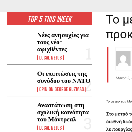
Το μ
TOP 5 THIS WEEK
προκ
Νέες ανησυχίες για
τους νέο-
αφιχθέντες
LOCAL NEWS
Οι επιπτώσεις της
March 2, 
συνόδου του ΝΑΤΟ
OPINION GEORGE GUZMAS
Το μετρό του Μ
Αναστάτωση στη
σχολική κοινότητα
Στο μετρό 
του Μόντρεαλ
διεθνή δεδ
LOCAL NEWS
λειτουργία