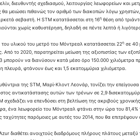
ελίν, διευθυντής σχεδιασμού, λειτουργίας λεωφορείων και μετ
θα μειώσει πιθανώς τον αριθμό των διακοπών λόγω χρηστών, 
η
ρκετά σεβαστή. Η STM κατατάσσεται στη 16
θέση από τριάντ
ούνται χωρίς καθυστέρηση, δηλαδή σε πέντε λεπτά ή λιγότερ
η
α του υλικού του μετρό του Μόντρεαλ κατατάσσεται 22
σε 40 
. Από το 2020, παρατηρείται μείωση της αξιοπιστίας των εξ
 μπορούν να διανύσουν κατά μέσο όρο 150.000 χιλιόμετρα πρ
η πλευρά, φτάνουν έως και 1,5 εκατομμύρια χιλιόμετρα.
ευθύντρια της STM, Μαρί-Κλοντ Λεονάρ, τονίζει την επείγουσ
όστος αντικατάστασης αυτών των τρένων σε 2,9 δισεκατομμύρ
M σχεδιάζει να επενδύσει στη βελτίωση της ακριβούς χρονι
φα, ένα λεωφορείο του Μόντρεαλ φτάνει στην ώρα του 81,4% το
ς ταχύτητες παρόμοιες με αυτές του 2014, που θα επιτρέψουν
Azur διαθέτει ανοιχτούς διαδρόμους πλήρους πλάτους μεταξ