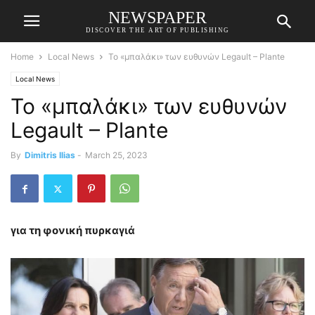
NEWSPAPER
DISCOVER THE ART OF PUBLISHING
Home
Local News
Το «μπαλάκι» των ευθυνών Legault – Plante
Local News
Το «μπαλάκι» των ευθυνών
Legault – Plante
By
Dimitris Ilias
-
March 25, 2023
για τη φονική πυρκαγιά