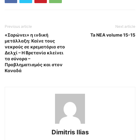
Previous article
Next article
«Σαρώνει» η ινδική
Ta NEA volume 15-15
μετάλλαξη: Καίνε τους
νεκρούς σε κρεματόρια στο
Δελχί – Η Βρετανία κλείνει
τα σύνορα –
Προβληματισμός και στον
Καναδά
Dimitris Ilias