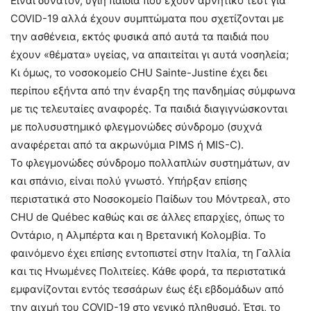
Είναι δυνατόν, υγιή παιδιά που έχουν αρνητικό τεστ για
COVID-19 αλλά έχουν συμπτώματα που σχετίζονται με
την ασθένεια, εκτός φυσικά από αυτά τα παιδιά που
έχουν «θέματα» υγείας, να απαιτείται γι αυτά νοσηλεία;
Κι όμως, το νοσοκομείο CHU Sainte-Justine έχει δει
περίπου εξήντα από την έναρξη της πανδημίας σύμφωνα
με τις τελευταίες αναφορές. Τα παιδιά διαγιγνώσκονται
με πολυσυστημικό φλεγμονώδες σύνδρομο (συχνά
αναφέρεται από τα ακρωνύμια PIMS ή MIS-C).
Το φλεγμονώδες σύνδρομο πολλαπλών συστημάτων, αν
και σπάνιο, είναι πολύ γνωστό. Υπήρξαν επίσης
περιστατικά στο Νοσοκομείο Παίδων του Μόντρεαλ, στο
CHU de Québec καθώς και σε άλλες επαρχίες, όπως το
Οντάριο, η Αλμπέρτα και η Βρετανική Κολομβία. Το
φαινόμενο έχει επίσης εντοπιστεί στην Ιταλία, τη Γαλλία
και τις Ηνωμένες Πολιτείες. Κάθε φορά, τα περιστατικά
εμφανίζονται εντός τεσσάρων έως έξι εβδομάδων από
την αιχμή του COVID-19 στο γενικό πληθυσμό. Έτσι, το