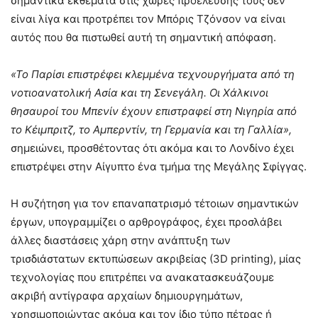
σημαντικά εκθέματα στις χώρες προέλευσής τους δεν
είναι λίγα και προτρέπει τον Μπόρις Τζόνσον να είναι
αυτός που θα πιστωθεί αυτή τη σημαντική απόφαση.
«Το Παρίσι επιστρέφει κλεμμένα τεχνουργήματα από τη
νοτιοανατολική Ασία και τη Σενεγάλη. Οι Χάλκινοι
θησαυροί του Μπενίν έχουν επιστραφεί στη Νιγηρία από
το Κέιμπριτζ, το Αμπερντίν, τη Γερμανία και τη Γαλλία»,
σημειώνει, προσθέτοντας ότι ακόμα και το Λονδίνο έχει
επιστρέψει στην Αίγυπτο ένα τμήμα της Μεγάλης Σφίγγας.
Η συζήτηση για τον επαναπατρισμό τέτοιων σημαντικών
έργων, υπογραμμίζει ο αρθρογράφος, έχει προσλάβει
άλλες διαστάσεις χάρη στην ανάπτυξη των
τρισδιάστατων εκτυπώσεων ακριβείας (3D printing), μίας
τεχνολογίας που επιτρέπει να ανακατασκευάζουμε
ακριβή αντίγραφα αρχαίων δημιουργημάτων,
χρησιμοποιώντας ακόμα και τον ίδιο τύπο πέτρας ή