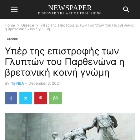
NEWSPAPER
DISCOVER THE ART OF PUBLISHING
Home
Greece
Υπέρ της επιστροφής των Γλυπτών του Παρθενώνα
η βρετανική κοινή γνώμη
Greece
Υπέρ της επιστροφής των
Γλυπτών του Παρθενώνα η
βρετανική κοινή γνώμη
By
Ta NEA
-
December 3, 2021