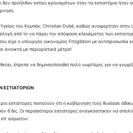
ι δεν προήλθαν εστίες κρουσμάτων όταν τα εστιατόρια ήταν ανο
έρνηση.
Υγείας του Κεμπέκ, Christian Dubé, καθώς αναφερόταν στην 
πιλογή από το να πάρει την απόφαση κλεισίματος των εστιατορί
ου είχε ο υπουργός οικονομίας Fitzgibbon με αντιπροσωπία εστ
αι ανοικτά με περιοριστικά μέτρα!
θεύει, έπρεπε να δημοσιοποιηθεί πολύ νωρίτερα, για να γνωρίζ
Ν ΕΣΤΙΑΤΟΡΙΩΝ
εροι εστιάτορες πιστεύουν ότι η κυβέρνηση τούς θυσίασε αδίκ
όν 6 δις. Οι περισσότεροι εστιάτορες αναγκάστηκαν να απολύ
 επ’ αόριστον.