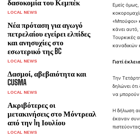
δασοκομία του Κεμπέκ
Εμείς όμως,
LOCAL NEWS
κοκορομαχίε
«Μπούφοι» κ
Νέα πρόταση για αγωγό
κάνει αυτό,
πετρελαίου εγείρει ελπίδες
Τουρκικές α
και ανησυχίες στο
καναδικών 
εσωτερικό της BC
LOCAL NEWS
Γιατί έκλει
Δασμοί, αβεβαιότητα και
Την Τετάρτη
CUSMA
δηλώνει ότι
LOCAL NEWS
να μπορούν 
Ακριβότερες οι
Η δήλωση αυ
μετακινήσεις στο Μόντρεαλ
έκαναν συνη
από την 1η Ιουλίου
πιστεύοντας
LOCAL NEWS