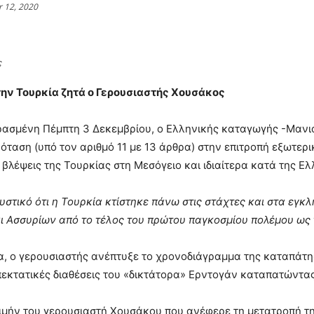
 12, 2020
ς
ην Τουρκία ζητά ο Γερουσιαστής Χουσάκος
ασμένη Πέμπτη 3 Δεκεμβρίου, ο Ελληνικής καταγωγής -Μανιά
όταση (υπό τον αριθμό 11 με 13 άρθρα) στην επιτροπή εξωτερι
 βλέψεις της Τουρκίας στη Μεσόγειο και ιδιαίτερα κατά της Ε
μυστικό ότι η Τουρκία κτίστηκε πάνω στις στάχτες και στα εγκ
 Ασσυρίων από το τέλος του πρώτου παγκοσμίου πολέμου ως 
α, ο γερουσιαστής ανέπτυξε το χρονοδιάγραμμα της καταπάτ
επεκτατικές διαθέσεις του «δικτάτορα» Ερντογάν καταπατώντα
τιμήν του γερουσιαστή Χουσάκου που ανέφερε τη μετατροπή της