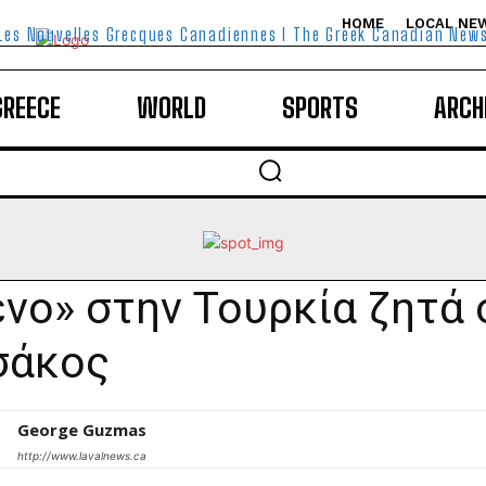
HOME
LOCAL NE
Les Nouvelles Grecques Canadiennes I The Greek Canadian New
GREECE
WORLD
SPORTS
ARCH
νο» στην Τουρκία ζητά 
σάκος
George Guzmas
http://www.lavalnews.ca