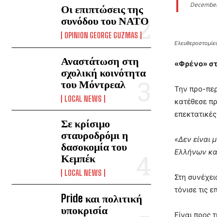
December
Οι επιπτώσεις της
συνόδου του ΝΑΤΟ
OPINION GEORGE GUZMAS
Ελευθεροστομίε
Αναστάτωση στη
«Φρένο» στ
σχολική κοινότητα
του Μόντρεαλ
Την προ-περ
LOCAL NEWS
κατέθεσε πρ
επεκτατικές
Σε κρίσιμο
σταυροδρόμι η
«Δεν είναι 
δασοκομία του
Ελλήνων και
Κεμπέκ
LOCAL NEWS
Στη συνέχει
τόνισε τις 
Pride και πολιτική
υποκρισία
Είναι προς 