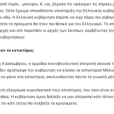
 από λόμπι… μπούφοι. Α, ναι, ξέχασα ότι «φάγαμε» τις σάρκες
ς. Ούτε έχουμε οποιαδήποτε υποστήριξη της Ελληνικής κυβέρν
ι εδώ. Η Ελληνική κυβέρνηση έπρεπε να είχε πάρει πιο σοβαρά
 τότε τα πράγματα θα ήταν πιο θετικά για τον Ελληνισμό. Τη 
ρχές και στο παρελθόν οι αρχές των Σκοπίων, κερδίζοντας τ
κυβερνήσεων.
σαν τα εστιατόρια;
 9 Δεκεμβρίου, η αρμόδια κοινοβουλευτική επιτροπή άκουσε τ
 δεν προέτρεψε την κυβέρνηση να κλείσει τα εστιατόρια! Μάλισ
να φάνε στα εστιατόρια, ακολουθώντας πάντα τα γνωστά μέτ
τή εξαγρίωσε κυριολεκτικά τους εστιάτορες, που όσοι είναι α
θώς. Η κυβέρνηση όμως διάλεξε να μην επιτραπεί κάτι τέτοιο 
 ότι κάτι τέτοιο θα ανέβαζε τα κρούσματα.