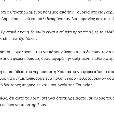
 ότι ο υποστηριζόμενος πόλεμος από την Τουρκία στο Ναγκόρ
ς Αρμενίους, ενώ και πάλι διεπράγησαν βιαιοπραγίες καταπατ
ο Ερντογάν και η Τουρκία είναι αντίθετα προς τις αξίες του ΝΑ
»,
είπε μεταξύ άλλων.
σε τους ομολόγους του να πάρουν θέση και να δώσουν την α
 και να φέρει πόρισμα, όσον αφορά την αυξημένη επιθετικότητ
η προσπάθεια του γερουσιαστή Χουσάκου να φέρει κάποια απο
με να αντιμετωπίσουμε ένα πολύ ισχυρό «φιλοτουρκικό» λόμπι
ό διάφορες υπηρεσίες και υπουργεία της Τουρκίας.
ίζω, ότι αυτό το λόμπι στέλνει όποτε χρειάζεται σε όλους το
υ πρέπει να υποστηρίζουν.