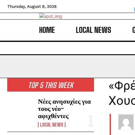
Thursday, August 6, 2026
HOME
LOCAL NEWS
«Φρέ
TOP 5 THIS WEEK
Χου
Νέες ανησυχίες για
τους νέο-
αφιχθέντες
LOCAL NEWS