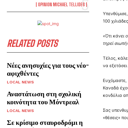
OPINION MICHAEL TELLIDES
Υπενθύμισε,
100 χιλιάδε
«Ότι κάνει 
RELATED POSTS
τηρεί σιωπή
Τέλος, κάλε
Νέες ανησυχίες για τους νέο-
να εξετάσει
αφιχθέντες
Ευχόμαστε, 
LOCAL NEWS
Καναδά έχου
Αναστάτωση στη σχολική
κονδύλια απ
κοινότητα του Μόντρεαλ
Σας υπενθυμ
LOCAL NEWS
«θέσεις» πο
Σε κρίσιμο σταυροδρόμι η