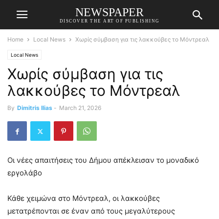
NEWSPAPER
DISCOVER THE ART OF PUBLISHING
Home
Local News
Χωρίς σύμβαση για τις λακκούβες το Μόντρεαλ
Local News
Χωρίς σύμβαση για τις
λακκούβες το Μόντρεαλ
By
Dimitris Ilias
-
March 21, 2026
Οι νέες απαιτήσεις του Δήμου απέκλεισαν το μοναδικό
εργολάβο
Κάθε χειμώνα στο Μόντρεαλ, οι λακκούβες
μετατρέπονται σε έναν από τους μεγαλύτερους