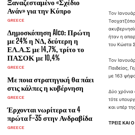
Ξαναζεσταμένο «Σχέδιο
Ανάν» για την Κύπρο
Τον Ιανουάρ
GREECE
Τσοχατζόπου
ακυβερνησία
Δημοσκόπηση Alco: Πρώτη
ήταν η απαρ
με 24% η ΝΔ, δεύτερη η
του Κώστα 
ΕΛ.Α.Σ με 14,7%, τρίτο το
ΠΑΣΟΚ με 10,4%
Τον Ιανουάρ
GREECE
Παιδείας, Γ
με 163 ψήφο
Με ποια στρατηγική θα πάει
στις κάλπες η κυβέρνηση
Δύο χρόνια 
GREECE
τότε υπουργ
και υπέρ τη
Έρχονται νωρίτερα τα 4
πρώτα F-35 στην Ανδραβίδα
ΤΡΕΙΣ ΚΑΙ
GREECE