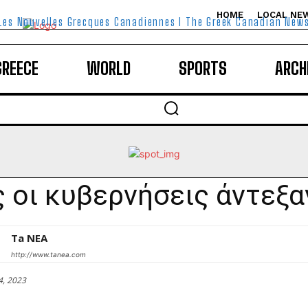
HOME
LOCAL NE
Les Nouvelles Grecques Canadiennes I The Greek Canadian New
GREECE
WORLD
SPORTS
ARCH
 οι κυβερνήσεις άντεξα
Ta NEA
http://www.tanea.com
4, 2023