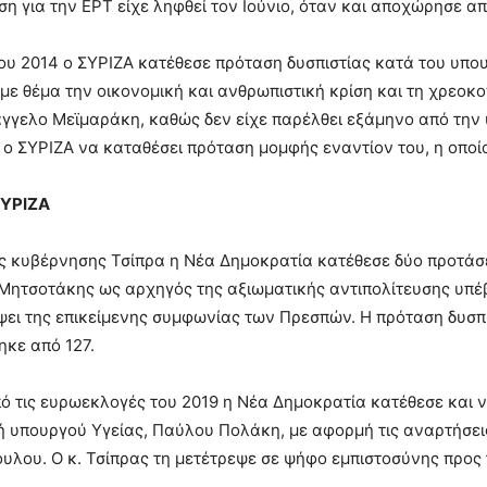
ση για την ΕΡΤ είχε ληφθεί τον Ιούνιο, όταν και αποχώρησε α
ου 2014 ο ΣΥΡΙΖΑ κατέθεσε πρόταση δυσπιστίας κατά του υπ
με θέμα την οικονομική και ανθρωπιστική κρίση και τη χρεοκο
γγελο Μεϊμαράκη, καθώς δεν είχε παρέλθει εξάμηνο από την 
ο ΣΥΡΙΖΑ να καταθέσει πρόταση μομφής εναντίον του, η οπο
ΣΥΡΙΖΑ
ς κυβέρνησης Τσίπρα η Νέα Δημοκρατία κατέθεσε δύο προτάσει
Μητσοτάκης ως αρχηγός της αξιωματικής αντιπολίτευσης υπέ
ψει της επικείμενης συμφωνίας των Πρεσπών. Η πρόταση δυσπ
κε από 127.
πό τις ευρωεκλογές του 2019 η Νέα Δημοκρατία κατέθεσε και ν
υπουργού Υγείας, Παύλου Πολάκη, με αφορμή τις αναρτήσεις
λου. Ο κ. Τσίπρας τη μετέτρεψε σε ψήφο εμπιστοσύνης προς 