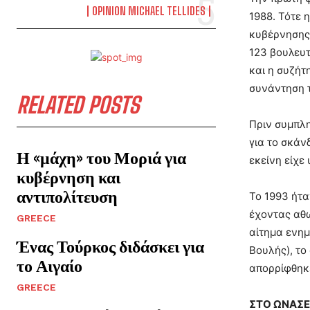
OPINION MICHAEL TELLIDES
1988. Τότε 
κυβέρνησης 
123 βουλευτ
και η συζήτ
συνάντηση τ
RELATED POSTS
Πριν συμπλη
για το σκάν
Η «μάχη» του Μοριά για
εκείνη είχε
κυβέρνηση και
αντιπολίτευση
Το 1993 ήτα
έχοντας αθω
GREECE
αίτημα ενημ
Ένας Τούρκος διδάσκει για
Βουλής), το
το Αιγαίο
απορρίφθηκ
GREECE
ΣΤΟ ΩΝΑΣΕ