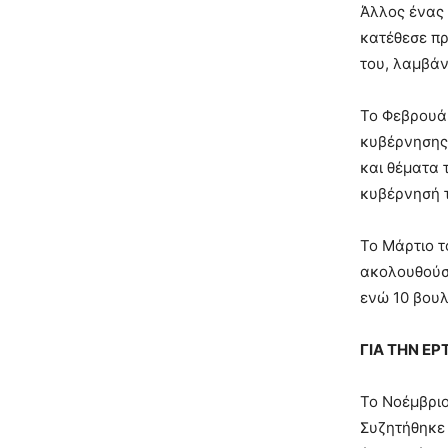
Άλλος ένας 
κατέθεσε π
του, λαμβάν
Το Φεβρουάρ
κυβέρνησης 
και θέματα 
κυβέρνησή τ
Το Μάρτιο τ
ακολουθούσε
ενώ 10 βου
ΓΙΑ ΤΗΝ ΕΡ
Το Νοέμβριο
Συζητήθηκε 