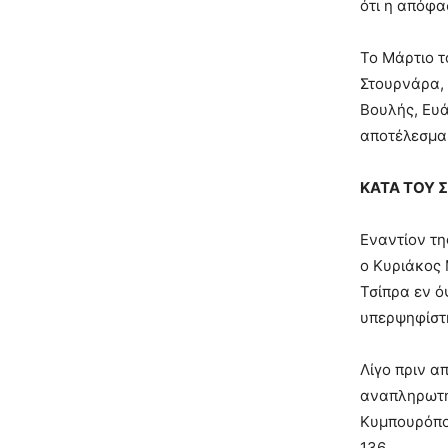
ότι η απόφα
Το Μάρτιο τ
Στουρνάρα, 
Βουλής, Ευά
αποτέλεσμα 
ΚΑΤΑ ΤΟΥ 
Εναντίον τη
ο Κυριάκος 
Τσίπρα εν ό
υπερψηφίστη
Λίγο πριν α
αναπληρωτή 
Κυμπουρόπου
136.