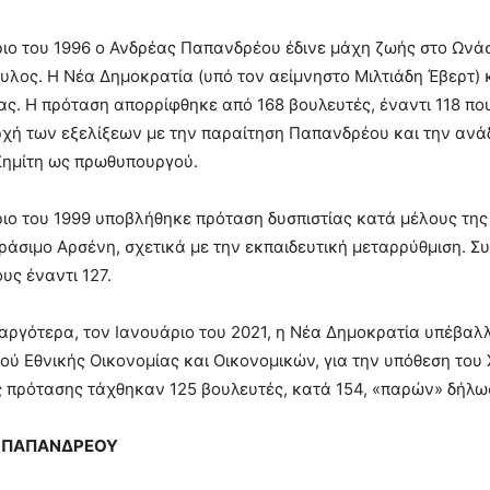
ιο του 1996 ο Ανδρέας Παπανδρέου έδινε μάχη ζωής στο Ωνάσ
λος. Η Νέα Δημοκρατία (υπό τον αείμνηστο Μιλτιάδη Έβερτ) κ
ς. Η πρόταση απορρίφθηκε από 168 βουλευτές, έναντι 118 που
χή των εξελίξεων με την παραίτηση Παπανδρέου και την ανά
Σημίτη ως πρωθυπουργού.
ιο του 1999 υποβλήθηκε πρόταση δυσπιστίας κατά μέλους της
εράσιμο Αρσένη, σχετικά με την εκπαιδευτική μεταρρύθμιση. 
υς έναντι 127.
αργότερα, τον Ιανουάριο του 2021, η Νέα Δημοκρατία υπέβαλ
ού Εθνικής Οικονομίας και Οικονομικών, για την υπόθεση το
ς πρότασης τάχθηκαν 125 βουλευτές, κατά 154, «παρών» δήλω
 Ο ΠΑΠΑΝΔΡΕΟΥ