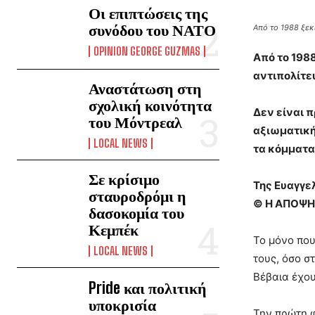
Οι επιπτώσεις της
συνόδου του ΝΑΤΟ
Από το 1988 ξεκ
OPINION GEORGE GUZMAS
Από το 198
αντιπολίτε
Αναστάτωση στη
σχολική κοινότητα
Δεν είναι 
του Μόντρεαλ
αξιωματική
LOCAL NEWS
τα κόμματα
Σε κρίσιμο
Της Ευαγγε
σταυροδρόμι η
© Η ΑΠΟΨΗ
δασοκομία του
Κεμπέκ
Το μόνο που
LOCAL NEWS
τους, όσο σ
Βέβαια έχου
Pride και πολιτική
υποκρισία
Την πρώτη φ