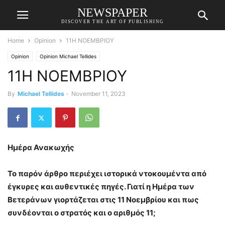
NEWSPAPER
DISCOVER THE ART OF PUBLISHING
Home
Opinion
11Η ΝΟΕΜΒΡΙΟΥ
Opinion
Opinion Michael Tellides
11Η ΝΟΕΜΒΡΙΟΥ
By
Michael Tellides
-
November 11, 2023
Ημέρα Ανακωχής
Το παρόν άρθρο περιέχει ιστορικά ντοκουμέντα από
έγκυρες και αυθεντικές πηγές. Γιατί η Ημέρα των
Βετεράνων γιορτάζεται στις 11 Νοεμβρίου και πως
συνδέονται ο στρατός και ο αριθμός 11;