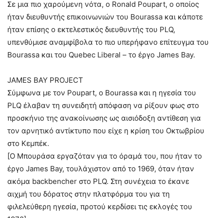
Σε μια πιο χαρούμενη νότα, ο Ronald Poupart, ο οποίος
ήταν διευθυντής επικοινωνιών του Bourassa και κάποτε
ήταν επίσης ο εκτελεστικός διευθυντής του PLQ,
υπενθύμισε αναμφίβολα το πιο υπερήφανο επίτευγμα του
Bourassa και του Quebec Liberal – το έργο James Bay.
JAMES BAY PROJECT
Σύμφωνα με τον Poupart, ο Bourassa και η ηγεσία του
PLQ έλαβαν τη συνειδητή απόφαση να ρίξουν φως στο
προσκήνιο της ανακοίνωσης ως αισιόδοξη αντίθεση για
τον αρνητικό αντίκτυπο που είχε η κρίση του Οκτωβρίου
στο Κεμπέκ.
[Ο Μπουράσα εργαζόταν για το όραμά του, που ήταν το
έργο James Bay, τουλάχιστον από το 1969, όταν ήταν
ακόμα backbencher στο PLQ. Στη συνέχεια το έκανε
αιχμή του δόρατος στην πλατφόρμα του για τη
φιλελεύθερη ηγεσία, προτού κερδίσει τις εκλογές του