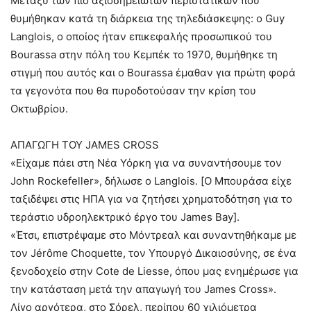
Μεταξύ των πιο αξιοσημείωτων περιστατικών που
θυμήθηκαν κατά τη διάρκεια της τηλεδιάσκεψης: ο Guy
Langlois, ο οποίος ήταν επικεφαλής προσωπικού του
Bourassa στην πόλη του Κεμπέκ το 1970, θυμήθηκε τη
στιγμή που αυτός και ο Bourassa έμαθαν για πρώτη φορά
τα γεγονότα που θα πυροδοτούσαν την κρίση του
Οκτωβρίου.
ΑΠΑΓΩΓΗ ΤΟΥ JAMES CROSS
«Είχαμε πάει στη Νέα Υόρκη για να συναντήσουμε τον
John Rockefeller», δήλωσε ο Langlois. [Ο Μπουράσα είχε
ταξιδέψει στις ΗΠΑ για να ζητήσει χρηματοδότηση για το
τεράστιο υδροηλεκτρικό έργο του James Bay].
«Έτσι, επιστρέψαμε στο Μόντρεαλ και συναντηθήκαμε με
τον Jérôme Choquette, τον Υπουργό Δικαιοσύνης, σε ένα
ξενοδοχείο στην Cote de Liesse, όπου μας ενημέρωσε για
την κατάσταση μετά την απαγωγή του James Cross».
Λίγο αργότερα, στο Σόρελ, περίπου 60 χιλιόμετρα