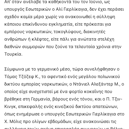
Απ’ όταν ανέλαβε τα καθήκοντά του τον Ιούνιο, ως
υπουργός Εσωτερικών ο Αλί Γιερλίκαγια, δεν έχει περάσει
σχεδόν καμία μέρα χωρίς να ανακοινωθεί η σύλληψη
κάποιου επικίνδυνου εγκληματία, είτε πρόκειται για
εμπόρους ναρκωτικών, τοκογλύφους, διακινητές
ανθρώπων ή κλέφτες, είτε πάλι για ανώτατα στελέχη
διεθνών συμμοριών που ζούνε τα τελευταία χρόνια στην
Τουρκία.
Σύμφωνα με το γερμανικό μέσο, τώρα συνελήφθησαν ο
Τόμας Τζόζεφ Κ., το αφεντικό ενός μεγάλου πολωνικού
δικτύου εμπορίας ναρκωτικών, ο Ντάνιελ Αλεξάντερ Μ., ο
οποίος είχε συσχετιστεί με ένα φορτίο κοκαΐνης που
βρέθηκε στη Γερμανία, βάρους ενός τόνου, και ο Π. Τζιν-
Κινγκ, επικεφαλής ενός κινεζικού δικτύου απατεώνων,
όπως ενημέρωσε ο υπουργός Εσωτερικών Γιερλίκαγια στο
X. Μόλις προ ολίγων εβδομάδων, είχε ανακοινώσει τις
συλλήψεις τριών ακόμη επικεφαλής συμμοριών με Βέλγο-