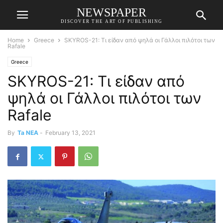
NEWSPAPER
DISCOVER THE ART OF PUBLISHING
Home
Greece
SKYROS-21: Τι είδαν από ψηλά οι Γάλλοι πιλότοι των
Rafale
Greece
SKYROS-21: Τι είδαν από
ψηλά οι Γάλλοι πιλότοι των
Rafale
By
Ta NEA
-
February 13, 2021