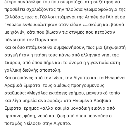
έτερο συνάδελφο του που συμμετέχει στη συζήτηση να
προσθέτει σχολιάζοντας την πλούσια γεωμορφολογία της
Ελλάδας, πως οι Γάλλοι ιπτάμενοι της Armée de l’Air et de
l’Espace ενθουσιάστηκαν όταν είδαν «…ακόμη και βουνά
με χιόνι!», κάτι που βίωσαν τις στιγμές που πετούσαν
πάνω από τον Παρνασσό.
Και οι δύο ιπτάμενοι θα συμφωνήσουν, πως μια ξεχωριστή
στιγμή ήταν η πτήση τους πάνω από ελληνικό νησί της
Σκύρου, από όπου πήρε και το όνομα η γιγαντιαία αυτή
γαλλική διεθνής αποστολή.
Και οι εικόνες από την Ινδία, την Αίγυπτο και τα Ηνωμένα
Αραβικά Εμιράτα, τους αμέσως προηγούμενους
σταθμούς; «Μεγάλες εκτάσεις ερήμου, μαγευτικό τοπίο
και λίγα σημεία αναφοράς» στα Ηνωμένα Αραβικά
Εμιράτα, έρημος «αλλά και μία μοναδική εικόνα από
πράσινο, φύση, νερό και ζωή από όπου περνούσε ο
ποταμός Νείλος!» στην Αίγυπτο.