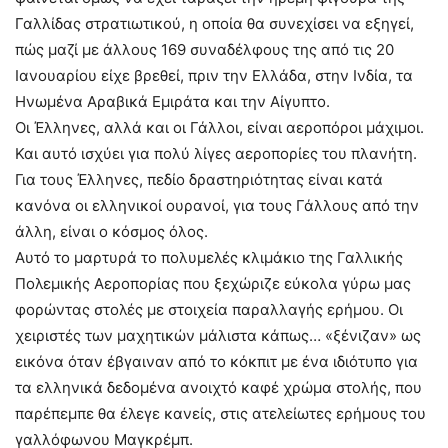
Γαλλίδας στρατιωτικού, η οποία θα συνεχίσει να εξηγεί,
πώς μαζί με άλλους 169 συναδέλφους της από τις 20
Ιανουαρίου είχε βρεθεί, πριν την Ελλάδα, στην Ινδία, τα
Ηνωμένα Αραβικά Εμιράτα και την Αίγυπτο.
Οι Έλληνες, αλλά και οι Γάλλοι, είναι αεροπόροι μάχιμοι.
Και αυτό ισχύει για πολύ λίγες αεροπορίες του πλανήτη.
Για τους Έλληνες, πεδίο δραστηριότητας είναι κατά
κανόνα οι ελληνικοί ουρανοί, για τους Γάλλους από την
άλλη, είναι ο κόσμος όλος.
Αυτό το μαρτυρά το πολυμελές κλιμάκιο της Γαλλικής
Πολεμικής Αεροπορίας που ξεχώριζε εύκολα γύρω μας
φορώντας στολές με στοιχεία παραλλαγής ερήμου. Οι
χειριστές των μαχητικών μάλιστα κάπως… «ξένιζαν» ως
εικόνα όταν έβγαιναν από το κόκπιτ με ένα ιδιότυπο για
τα ελληνικά δεδομένα ανοιχτό καφέ χρώμα στολής, που
παρέπεμπε θα έλεγε κανείς, στις ατελείωτες ερήμους του
γαλλόφωνου Μαγκρέμπ.