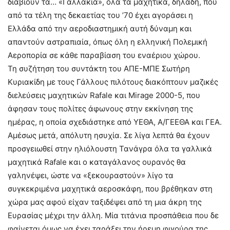
διαβιούν τα… «Γαλλάκια», όλα τα μαχητικά, δηλαδή, που
από τα τέλη της δεκαετίας του ’70 έχει αγοράσει η
Ελλάδα από την αεροδιαστημική αυτή δύναμη και
απαντούν αστραπιαία, όπως όλη η ελληνική Πολεμική
Αεροπορία σε κάθε παραβίαση του εναέριου χώρου.
Τη συζήτηση του συντάκτη του ΑΠΕ-ΜΠΕ Σωτήρη
Κυριακίδη με τους Γάλλους πιλότους διακόπτουν μαζικές
διελεύσεις μαχητικών Rafale και Mirage 2000-5, που
άφησαν τους πολίτες άφωνους στην εκκίνηση της
ημέρας, η οποία σχεδιάστηκε από ΥΕΘΑ, Α/ΓΕΕΘΑ και ΓΕΑ.
Αμέσως μετά, απόλυτη ησυχία. Σε λίγα λεπτά θα έχουν
προσγειωθεί στην ηλιόλουστη Τανάγρα όλα τα γαλλικά
μαχητικά Rafale και ο καταγάλανος ουρανός θα
γαληνέψει, ώστε να «ξεκουραστούν» λίγο τα
συγκεκριμένα μαχητικά αεροσκάφη, που βρέθηκαν στη
χώρα μας αφού είχαν ταξιδέψει από τη μια άκρη της
Ευρασίας μέχρι την άλλη. Μία τιτάνια προσπάθεια που δε
φαίνεται όμως να έχει ταράξει την ήρεμη φιγούρα της