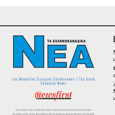
Les Nouvelles Grecques Canadiennes I The Greek
Canadian News
This project was made possible in part by the Government of Canada.
Ce projet a été rendu possible en partie grâce au gouvernement du Canada.