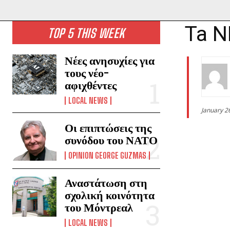
Ta N
TOP 5 THIS WEEK
Νέες ανησυχίες για
τους νέο-
αφιχθέντες
LOCAL NEWS
January 2
Οι επιπτώσεις της
συνόδου του ΝΑΤΟ
OPINION GEORGE GUZMAS
Αναστάτωση στη
σχολική κοινότητα
του Μόντρεαλ
LOCAL NEWS