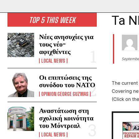
Ta N
TOP 5 THIS WEEK
Νέες ανησυχίες για
τους νέο-
αφιχθέντες
Septembe
LOCAL NEWS
Οι επιπτώσεις της
The current
συνόδου του ΝΑΤΟ
Covering new
OPINION GEORGE GUZMAS
(Click on th
Αναστάτωση στη
σχολική κοινότητα
του Μόντρεαλ
LOCAL NEWS