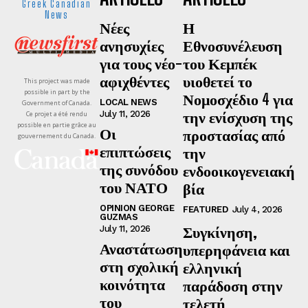
Greek Canadian
News
Νέες
Η
ανησυχίες
Εθνοσυνέλευση
για τους νέο-
του Κεμπέκ
αφιχθέντες
υιοθετεί το
This project was made
possible in part by the
Νομοσχέδιο 4 για
LOCAL NEWS
Government of Canada.
την ενίσχυση της
July 11, 2026
Ce projet a été rendu
possible en partie grâce au
Οι
προστασίας από
gouvernement du Canada.
επιπτώσεις
την
της συνόδου
ενδοοικογενειακή
του ΝΑΤΟ
βία
OPINION GEORGE
FEATURED
July 4, 2026
GUZMAS
Συγκίνηση,
July 11, 2026
Αναστάτωση
υπερηφάνεια και
στη σχολική
ελληνική
κοινότητα
παράδοση στην
του
τελετή