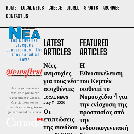
HOME
LOCAL NEWS
GREECE
WORLD
SPORTS
ARCHIVES
CONTACT US
LATEST
FEATURED
Les Nouvelles
Grecques
ARTICLES
ARTICLES
Canadiennes I The
Greek Canadian
News
Νέες
Η
ανησυχίες
Εθνοσυνέλευση
για τους νέο-
του Κεμπέκ
αφιχθέντες
υιοθετεί το
This project was made
possible in part by the
Νομοσχέδιο 4 για
LOCAL NEWS
Government of Canada.
την ενίσχυση της
July 11, 2026
Ce projet a été rendu
possible en partie grâce au
Οι
προστασίας από
gouvernement du Canada.
επιπτώσεις
την
της συνόδου
ενδοοικογενειακή