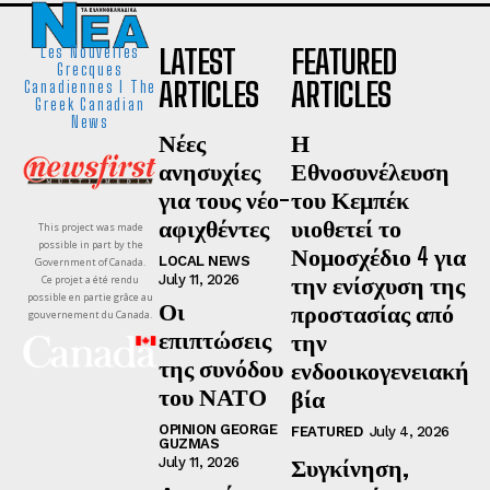
LATEST
FEATURED
Les Nouvelles
Grecques
ARTICLES
ARTICLES
Canadiennes I The
Greek Canadian
News
Νέες
Η
ανησυχίες
Εθνοσυνέλευση
για τους νέο-
του Κεμπέκ
αφιχθέντες
υιοθετεί το
This project was made
possible in part by the
Νομοσχέδιο 4 για
LOCAL NEWS
Government of Canada.
την ενίσχυση της
July 11, 2026
Ce projet a été rendu
possible en partie grâce au
Οι
προστασίας από
gouvernement du Canada.
επιπτώσεις
την
της συνόδου
ενδοοικογενειακή
του ΝΑΤΟ
βία
OPINION GEORGE
FEATURED
July 4, 2026
GUZMAS
Συγκίνηση,
July 11, 2026