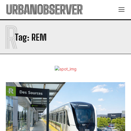
URBANOBSERVER
R
Tag:
REM