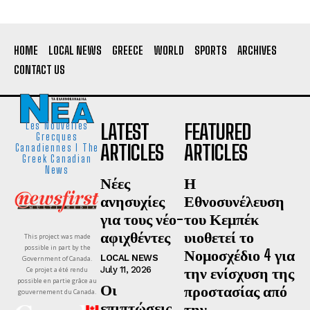
HOME
LOCAL NEWS
GREECE
WORLD
SPORTS
ARCHIVES
CONTACT US
LATEST
FEATURED
Les Nouvelles
Grecques
ARTICLES
ARTICLES
Canadiennes I The
Greek Canadian
News
Νέες
Η
ανησυχίες
Εθνοσυνέλευση
για τους νέο-
του Κεμπέκ
αφιχθέντες
υιοθετεί το
This project was made
possible in part by the
Νομοσχέδιο 4 για
LOCAL NEWS
Government of Canada.
την ενίσχυση της
July 11, 2026
Ce projet a été rendu
possible en partie grâce au
Οι
προστασίας από
gouvernement du Canada.
επιπτώσεις
την