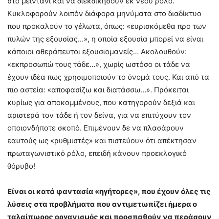
στο μεϊντάνι και να διεκδικήσουν εκ νέου ρόλο.
Κυκλοφορούν λοιπόν διάφορα μηνύματα στο διαδίκτυο
που προκαλούν το γέλωτα, όπως: «ευρισκόμεθα προ των
πυλών της εξουσίας…», η οποία εξουσία μπορεί να είναι
κάποιοι αθεράπευτοι εξουσιομανείς… Ακολουθούν:
«εκπροσωπώ τους τάδε…», χωρίς ωστόσο οι τάδε να
έχουν ιδέα πως χρησιμοποιούν το όνομά τους. Και από τα
πιο αστεία: «αποφασίζω και διατάσσω…». Πρόκειται
κυρίως για αποκομμένους, που κατηγορούν δεξιά και
αριστερά τον τάδε ή τον δείνα, για να επιτύχουν τον
οποιονδήποτε σκοπό. Επιμένουν δε να πλασάρουν
εαυτούς ως «ρυθμιστές» και πιστεύουν ότι απέκτησαν
πρωταγωνιστικό ρόλο, επειδή κάνουν προεκλογικό
θόρυβο!
Είναι οι κατά φαντασία «ηγήτορες», που έχουν όλες τις
λύσεις στα προβλήματα που αντιμετωπίζει ήμερα ο
ταλαίπωρος οργανισμός και προσπαθούν να περάσουν