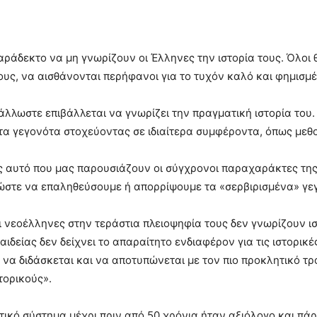
ράδεκτο να μη γνωρίζουν οι Έλληνες την ιστορία τους. Όλοι 
υς, να αισθάνονται περήφανοι για το τυχόν καλό και φημισμέ
άλλωστε επιβάλλεται να γνωρίζει την πραγματική ιστορία του.
τα γεγονότα στοχεύοντας σε ιδιαίτερα συμφέροντα, όπως μεθοδ
ς αυτό που μας παρουσιάζουν οι σύγχρονοι παραχαράκτες της 
ώστε να επαληθεύσουμε ή απορρίψουμε τα «σερβιρισμένα» γ
 νεοέλληνες στην τεράστια πλειοψηφία τους δεν γνωρίζουν ιστ
αιδείας δεν δείχνει το απαραίτητο ενδιαφέρον για τις ιστορι
ς να διδάσκεται και να αποτυπώνεται με τον πιο προκλητικό τρ
στορικούς».
τικό σύστημα μέχρι πριν από 50 χρόνια ήταν αξιόλογο και πάρ