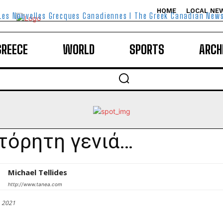
HOME
LOCAL NE
Les Nouvelles Grecques Canadiennes I The Greek Canadian New
GREECE
WORLD
SPORTS
ARCH
τόρητη γενιά…
Michael Tellides
http://www.tanea.com
 2021