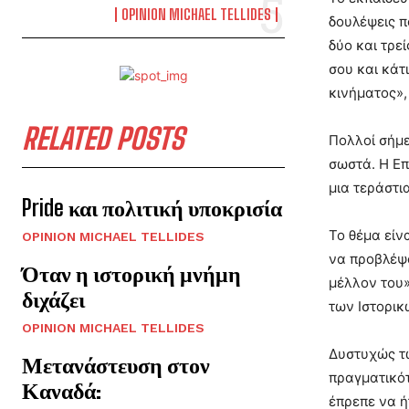
OPINION MICHAEL TELLIDES
δουλέψεις π
δύο και τρε
σου και κάτ
κινήματος»
RELATED POSTS
Πολλοί σήμε
σωστά. Η Επ
μια τεράστι
Pride και πολιτική υποκρισία
Το θέμα είν
OPINION MICHAEL TELLIDES
να προβλέψο
Όταν η ιστορική μνήμη
μέλλον του»
διχάζει
των Ιστορικ
OPINION MICHAEL TELLIDES
Δυστυχώς τώ
Μετανάστευση στον
πραγματικότ
Καναδά:
έπρεπε να ή