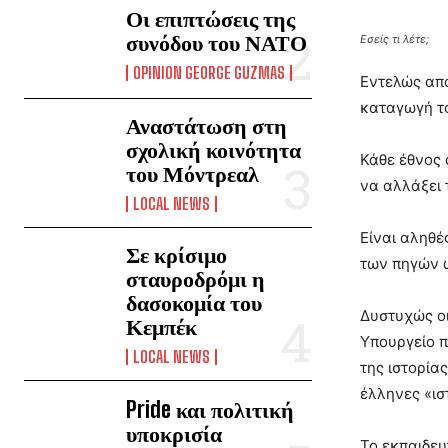
Οι επιπτώσεις της
συνόδου του ΝΑΤΟ
Εσείς τι λέτε;
OPINION GEORGE GUZMAS
Εντελώς απα
καταγωγή το
Αναστάτωση στη
σχολική κοινότητα
Κάθε έθνος 
του Μόντρεαλ
να αλλάξει 
LOCAL NEWS
Είναι αληθέ
Σε κρίσιμο
των πηγών 
σταυροδρόμι η
δασοκομία του
Δυστυχώς οι
Κεμπέκ
Υπουργείο π
LOCAL NEWS
της ιστορία
έλληνες «ι
Pride και πολιτική
υποκρισία
Το εκπαιδευ