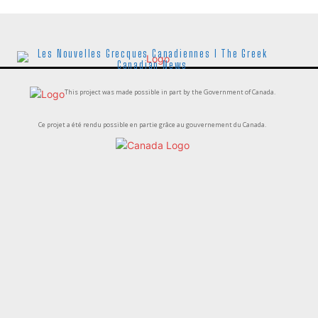
Les Nouvelles Grecques Canadiennes I The Greek
Canadian News
This project was made possible in part by the Government of Canada.
Ce projet a été rendu possible en partie grâce au gouvernement du Canada.