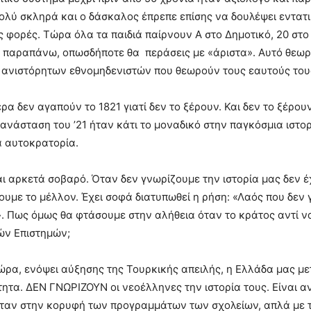
ολύ σκληρά και ο δάσκαλος έπρεπε επίσης να δουλέψει εντατικά
ίς φορές. Τώρα όλα τα παιδιά παίρνουν Α στο Δημοτικό, 20 στ
ι παραπάνω, οπωσδήποτε θα περάσεις με «άριστα». Αυτό θεωρ
, ανιστόρητων εθνομηδενιστών που θεωρούν τους εαυτούς το
ρα δεν αγαπούν το 1821 γιατί δεν το ξέρουν. Και δεν το ξέρουν
ανάσταση του ’21 ήταν κάτι το μοναδικό στην παγκόσμια ιστο
α αυτοκρατορία.
αι αρκετά σοβαρό. Όταν δεν γνωρίζουμε την ιστορία μας δεν έ
υμε το μέλλον. Έχει σοφά διατυπωθεί η ρήση: «Λαός που δεν γ
. Πως όμως θα φτάσουμε στην αλήθεια όταν το κράτος αντί να
ών Επιστημών;
ρα, ενόψει αύξησης της Τουρκικής απειλής, η Ελλάδα μας μετ
ητα. ΔΕΝ ΓΝΩΡΙΖΟΥΝ οι νεοέλληνες την ιστορία τους. Είναι α
ταν στην κορυφή των προγραμμάτων των σχολείων, απλά με τ