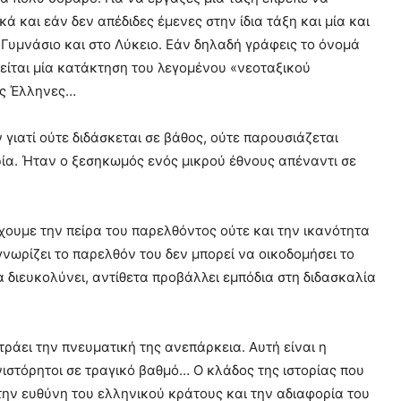
 και εάν δεν απέδιδες έμενες στην ίδια τάξη και μία και
ο Γυμνάσιο και στο Λύκειο. Εάν δηλαδή γράφεις το όνομά
είται μία κατάκτηση του λεγομένου «νεοταξικού
υς Έλληνες…
 γιατί ούτε διδάσκεται σε βάθος, ούτε παρουσιάζεται
ρία. Ήταν ο ξεσηκωμός ενός μικρού έθνους απέναντι σε
χουμε την πείρα του παρελθόντος ούτε και την ικανότητα
νωρίζει το παρελθόν του δεν μπορεί να οικοδομήσει το
 διευκολύνει, αντίθετα προβάλλει εμπόδια στη διδασκαλία
ράει την πνευματική της ανεπάρκεια. Αυτή είναι η
νιστόρητοι σε τραγικό βαθμό… Ο κλάδος της ιστορίας που
ην ευθύνη του ελληνικού κράτους και την αδιαφορία του