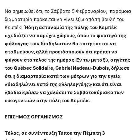
Να σημειωθεί ότι, το Σάββατο 5 Φεβρουαρίου, παρόμοια
διαμαρτυρία πρόκειται να γίνει έξω από τη βουλή του
Κεμπέκ!
Ήδη η αστυνομία της πόλης του Κεμπέκ
σχεδιάζει να παρέχει χώρους, όπου τα φορτηγά της
φάλαγγας των διαδηλωτών θα επιτρέπεται να
σταθμεύουν, αλλά προειδοποιούν ότι πρέπει να
φύγουν στο τέλος της ημέρας.
Εν τω μεταξύ, ο ηγέτης
του
Q
u
é
bec
Solidaire
, Gabriel Nadeau-Dubois, δήλωσε
ότι η διαμαρτυρία κατά των μέτρων για την υγεία
«διαδηλώνει κατά της αλληλεγγύης»
και ότι είναι
«βαθιά κρίμα»
να χαλάσει το Σαββατοκύριακο των
οικογενειών στην πόλη του Κεμπέκ.
ΕΠΙΣΗΜΟΣ ΟΡΓΑΝΙΣΜΟΣ
Τέλος, σε συνέντευξη Τύπου την Πέμπτη 3