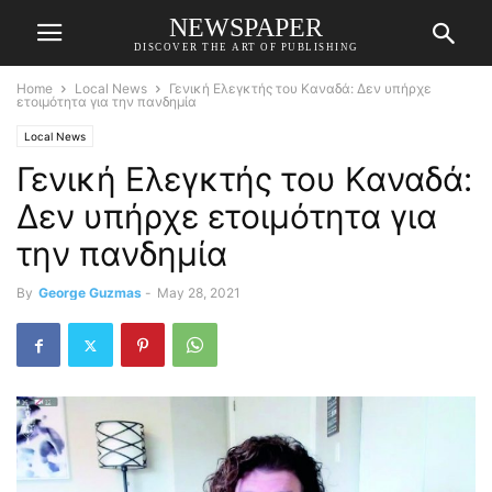
NEWSPAPER
DISCOVER THE ART OF PUBLISHING
Home
Local News
Γενική Ελεγκτής του Καναδά: Δεν υπήρχε
ετοιμότητα για την πανδημία
Local News
Γενική Ελεγκτής του Καναδά:
Δεν υπήρχε ετοιμότητα για
την πανδημία
By
George Guzmas
-
May 28, 2021