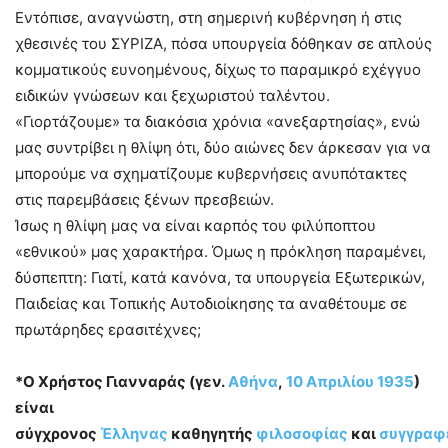
Εντόπισε, αναγνώστη, στη σημερινή κυβέρνηση ή στις
χθεσινές του ΣΥΡΙΖΑ, πόσα υπουργεία δόθηκαν σε απλούς
κομματικούς ευνοημένους, δίχως το παραμικρό εχέγγυο
ειδικών γνώσεων και ξεχωριστού ταλέντου.
«Γιορτάζουμε» τα διακόσια χρόνια «ανεξαρτησίας», ενώ
μας συντρίβει η θλίψη ότι, δύο αιώνες δεν άρκεσαν για να
μπορούμε να σχηματίζουμε κυβερνήσεις ανυπότακτες
στις παρεμβάσεις ξένων πρεσβειών.
Ίσως η θλίψη μας να είναι καρπός του φιλύποπτου
«εθνικού» μας χαρακτήρα. Όμως η πρόκληση παραμένει,
δύσπεπτη: Γιατί, κατά κανόνα, τα υπουργεία Εξωτερικών,
Παιδείας και Τοπικής Αυτοδιοίκησης τα αναθέτουμε σε
πρωτάρηδες ερασιτέχνες;
*Ο Χρήστος Γιανναράς (γεν.
Αθήνα
,
10 Απριλίου
1935
)
είναι
σύγχρονος
Έλληνας
καθηγητής
φιλοσοφίας
και
συγγραφ