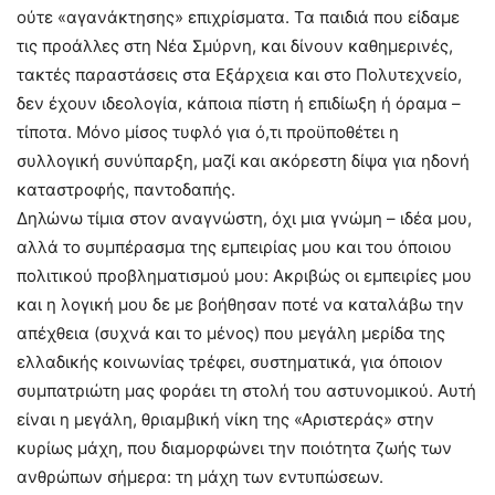
ούτε «αγανάκτησης» επιχρίσματα. Τα παιδιά που είδαμε
τις προάλλες στη Νέα Σμύρνη, και δίνουν καθημερινές,
τακτές παραστάσεις στα Εξάρχεια και στο Πολυτεχνείο,
δεν έχουν ιδεολογία, κάποια πίστη ή επιδίωξη ή όραμα –
τίποτα. Μόνο μίσος τυφλό για ό,τι προϋποθέτει η
συλλογική συνύπαρξη, μαζί και ακόρεστη δίψα για ηδονή
καταστροφής, παντοδαπής.
Δηλώνω τίμια στον αναγνώστη, όχι μια γνώμη – ιδέα μου,
αλλά το συμπέρασμα της εμπειρίας μου και του όποιου
πολιτικού προβληματισμού μου: Ακριβώς οι εμπειρίες μου
και η λογική μου δε με βοήθησαν ποτέ να καταλάβω την
απέχθεια (συχνά και το μένος) που μεγάλη μερίδα της
ελλαδικής κοινωνίας τρέφει, συστηματικά, για όποιον
συμπατριώτη μας φοράει τη στολή του αστυνομικού. Αυτή
είναι η μεγάλη, θριαμβική νίκη της «Αριστεράς» στην
κυρίως μάχη, που διαμορφώνει την ποιότητα ζωής των
ανθρώπων σήμερα: τη μάχη των εντυπώσεων.