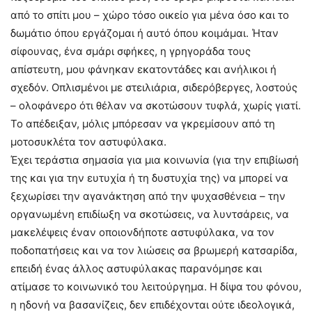
από το σπίτι μου – χώρο τόσο οικείο για μένα όσο και το
δωμάτιο όπου εργάζομαι ή αυτό όπου κοιμάμαι. Ήταν
σίφουνας, ένα σμάρι σφήκες, η γρηγοράδα τους
απίστευτη, μου φάνηκαν εκατοντάδες και ανήλικοι ή
σχεδόν. Οπλισμένοι με στειλιάρια, σιδερόβεργες, λοστούς
– ολοφάνερο ότι θέλαν να σκοτώσουν τυφλά, χωρίς γιατί.
Το απέδειξαν, μόλις μπόρεσαν να γκρεμίσουν από τη
μοτοσυκλέτα τον αστυφύλακα.
Έχει τεράστια σημασία για μια κοινωνία (για την επιβίωσή
της και για την ευτυχία ή τη δυστυχία της) να μπορεί να
ξεχωρίσει την αγανάκτηση από την ψυχασθένεια – την
οργανωμένη επιδίωξη να σκοτώσεις, να λυντσάρεις, να
μακελέψεις έναν οποιονδήποτε αστυφύλακα, να τον
ποδοπατήσεις και να τον λιώσεις σα βρωμερή κατσαρίδα,
επειδή ένας άλλος αστυφύλακας παρανόμησε και
ατίμασε το κοινωνικό του λειτούργημα. Η δίψα του φόνου,
η ηδονή να βασανίζεις, δεν επιδέχονται ούτε ιδεολογικά,