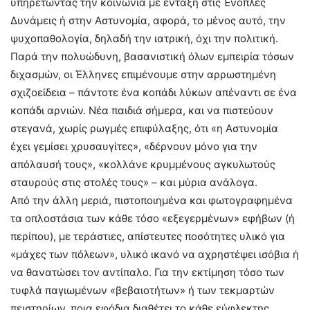
υπηρετώντας την κοινωνία με ένταξη στις Ένοπλες
Δυνάμεις ή στην Αστυνομία, αφορά, το μένος αυτό, την
ψυχοπαθολογία, δηλαδή την ιατρική, όχι την πολιτική.
Παρά την πολυώδυνη, βασανιστική όλων εμπειρία τόσων
διχασμών, οι Έλληνες επιμένουμε στην αρρωστημένη
σχιζοείδεια – πάντοτε ένα κοπάδι λύκων απέναντι σε ένα
κοπάδι αρνιών. Νέα παιδιά σήμερα, και να πιστεύουν
στεγανά, χωρίς ρωγμές επιφύλαξης, ότι «η Αστυνομία
έχει γεμίσει χρυσαυγίτες», «δέρνουν μόνο για την
απόλαυσή τους», «κολλάνε κρυμμένους αγκυλωτούς
σταυρούς στις στολές τους» – και μύρια ανάλογα.
Από την άλλη μεριά, πιστοποιημένα και φωτογραφημένα
τα οπλοστάσια των κάθε τόσο «εξεγερμένων» εφήβων (ή
περίπου), με τεράστιες, απίστευτες ποσότητες υλικό για
«μάχες των πόλεων», υλικό ικανό να αχρηστέψει ισόβια ή
να θανατώσει τον αντίπαλο. Για την εκτίμηση τόσο των
τυφλά παγιωμένων «βεβαιοτήτων» ή των τεκμαρτών
πειστηρίων, ποια εφόδια διαθέτει το κάθε εύφλεκτης