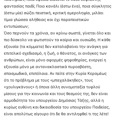
φαντασίας παιδί; Ποιο κανάλι (έστω ένα), ποια σύγκλητος
(έστω μία) σώζει πειστική, κριτική αμεροληψία, μιλάει
τίμια γλώσσα αλήθειας και όχι παραπειστικών
εντυπώσεων;
Όσο περνούν τα χρόνια, αν κρίνω σωστά, γίνεται όλο και
πιο δύσκολο να φωτιστούν τα καίρια και ουσιώδη. Η κάθε
εξουσία (τα κόμματα) δεν καταλαβαίνει την ανάγκη για
επιτελικό σχεδιασμό, η ζωή, ο θάνατος, οι ανάγκες των
ανθρώπων, είναι μόνο αφορμές ψηφοθηρίας, ενεργεί η
εξουσία μόνο με αντανακλαστικά πυροσβέστη,
σπασμωδικά, επιπόλαια. Αν πείτε στην Κυρία Κεραμέως
ότι το πρόβλημα με τους «μπαχαλάκηδες», τους
«χουλιγκάνους» ή όποια άλλη συνομοταξία τυφλού
μίσους για την κοινωνία και τους θεσμούς της, δεν είναι
αρμοδιότητα του υπουργείου Δημόσιας Τάξης, αλλά η
κυρίως ευθύνη και δικαιοδοσία του υπουργείου Παιδείας,
είναι απολύτως σίγουρο ότι δε θα αντιληφθεί τι της λέτε!