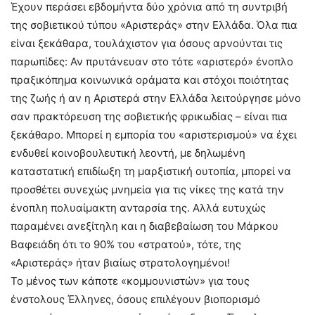
Έχουν περάσει εβδομήντα δύο χρόνια από τη συντριβή
της σοβιετικού τύπου «Αριστεράς» στην Ελλάδα. Όλα πια
είναι ξεκάθαρα, τουλάχιστον για όσους αρνούνται τις
παρωπίδες: Αν πρυτάνευαν στο τότε «αριστερό» ένοπλο
πραξικόπημα κοινωνικά οράματα και στόχοι ποιότητας
της ζωής ή αν η Αριστερά στην Ελλάδα λειτούργησε μόνο
σαν πρακτόρευση της σοβιετικής φρικωδίας – είναι πια
ξεκάθαρο. Μπορεί η εμπορία του «αριστερισμού» να έχει
ενδυθεί κοινοβουλευτική λεοντή, με δηλωμένη
καταστατική επιδίωξη τη μαρξιστική ουτοπία, μπορεί να
προσθέτει συνεχώς μνημεία για τις νίκες της κατά την
ένοπλη πολυαίμακτη ανταρσία της. Αλλά ευτυχώς
παραμένει ανεξίτηλη και η διαβεβαίωση του Μάρκου
Βαφειάδη ότι το 90% του «στρατού», τότε, της
«Αριστεράς» ήταν βιαίως στρατολογημένοι!
Το μένος των κάποτε «κομμουνιστών» για τους
ένστολους Έλληνες, όσους επιλέγουν βιοπορισμό