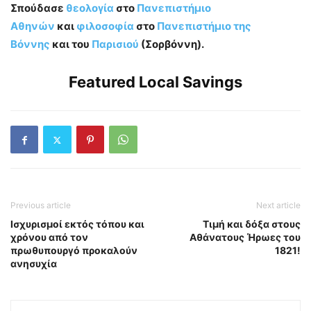
Σπούδασε
θεολογία
στο
Πανεπιστήμιο
Αθηνών
και
φιλοσοφία
στο
Πανεπιστήμιο της
Βόννης
και του
Παρισιού
(Σορβόννη).
Featured Local Savings
Previous article
Next article
Ισχυρισμοί εκτός τόπου και
Τιμή και δόξα στους
χρόνου από τον
Αθάνατους Ήρωες του
πρωθυπουργό προκαλούν
1821!
ανησυχία