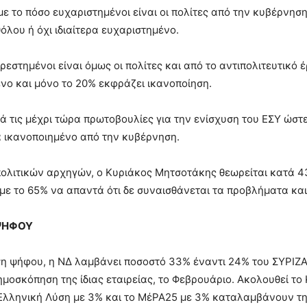
ε το πόσο ευχαριστημένοι είναι οι πολίτες από την κυβέρνησ
όλου ή όχι ιδιαίτερα ευχαριστημένο.
ρεστημένοι είναι όμως οι πολίτες και από το αντιπολιτευτικό έ
νο και μόνο το 20% εκφράζει ικανοποίηση.
ρά τις μέχρι τώρα πρωτοβουλίες για την ενίσχυση του ΕΣΥ ώστ
ρα ικανοποιημένο από την κυβέρνηση.
πολιτικών αρχηγών, ο Κυριάκος Μητσοτάκης θεωρείται κατά 
με το 65% να απαντά ότι δε συναισθάνεται τα προβλήματα και
ΨΗΦΟΥ
η ψήφου, η ΝΔ λαμβάνει ποσοστό 33% έναντι 24% του ΣΥΡΙΖΑ,
ημοσκόπηση της ίδιας εταιρείας, το Φεβρουάριο. Ακολουθεί το
Ελληνική Λύση με 3% και το ΜέΡΑ25 με 3% καταλαμβάνουν την