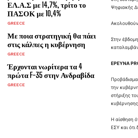
ΕΛ.Α.Σ με 14,7%, τρίτο το
Ψηφιακής Δ
ΠΑΣΟΚ με 10,4%
Ακολουθούν
GREECE
Με ποια στρατηγική θα πάει
Στην έβδομη
στις κάλπες η κυβέρνηση
καταλαμβάν
GREECE
ΕΡΕΥΝΑ PR
Έρχονται νωρίτερα τα 4
πρώτα F-35 στην Ανδραβίδα
Προβάδισμα 
GREECE
την κυβέρνη
στήριξης το
κυβέρνησης
Η αίσθηση ό
ΕΣΥ και ότι