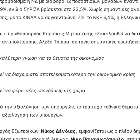
 προβάδισμα η ΝΔ με διαφορά 12 ποσοστιαίων μονάδων έναντι
9%, ενώ ο ΣΥΡΙΖΑ βρίσκεται στο 23,5%. Χωρίς σημαντικές ανα
σης, με το ΚΙΝΑΛ να συγκεντρώνει 7%, το ΚΚΕ 6,4%, η Ελληνι
α, ο πρωθυπουργός Κυριάκος Μητσοτάκης εξακολουθεί να διατ
 αντιπολίτευσης, Αλέξη Τσίπρα, σε τρεις σημαντικές ερωτήσεις
 καλύτερη γνώση για τα θέματα της οικονομίας
εί να διαχειριστεί αποτελεσματικότερα την οικονομική κρίση
εί να φέρει νέες επενδύσεις στη χώρα
ρά την αξιολόγηση των υπουργών, το τρίπτυχο «εθνικά θέματα 
ν αξιολόγηση των υπουργών.
υργός Εξωτερικών,
Νίκος Δένδιας,
εμφανίζεται ως ο πλέον δη
 θέση και τον υπουργό Άμυνας,
Νίκο Παναγιωτόπουλο,
στην 