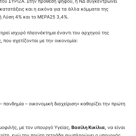
 του ΣΥΡΙΖΑ. Στην πρόθεση ψήφου, η ΝΔ συγκεντρώνει
κατατάξεις και η εικόνα για τα άλλα κόμματα της
κή Λύση 4% και το ΜΕΡΑ25 3,4%.
ηρεί ισχυρό πλεονέκτημα έναντι του αρχηγού της
, που σχετίζονται με την οικονομία:
– πανδημία – οικονομική διαχείριση» καθορίζει την πρώτη
μοφιλής, με τον υπουργό Υγείας,
Βασίλη Κικίλια,
να είναι
τρίτη, ενώ την πρώτη τετράδα συμπληρώνει ο υπουργός