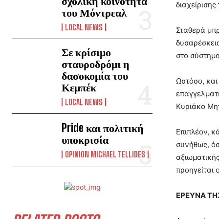
σχολική κοινότητα
διαχείρισης
του Μόντρεαλ
LOCAL NEWS
Σταθερά μπρ
δυσαρέσκεια
Σε κρίσιμο
στο σύστημα
σταυροδρόμι η
δασοκομία του
Ωστόσο, και
Κεμπέκ
επαγγελματι
LOCAL NEWS
Κυριάκο Μητ
Pride και πολιτική
Επιπλέον, κ
υποκρισία
συνήθως, όσ
OPINION MICHAEL TELLIDES
αξιωματικής
προηγείται 
ΕΡΕΥΝΑ ΤΗ