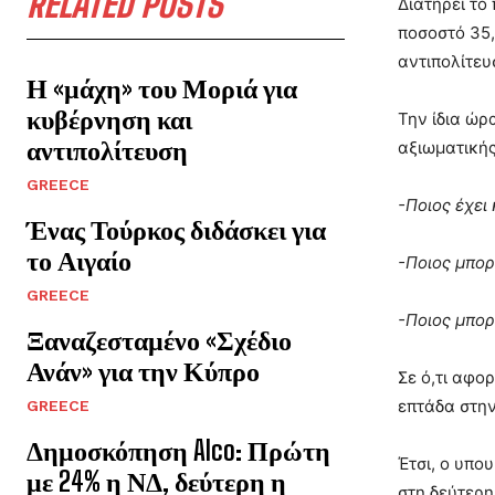
RELATED POSTS
Διατηρεί το
ποσοστό 35,
αντιπολίτευ
Η «μάχη» του Μοριά για
κυβέρνηση και
Την ίδια ώρ
αντιπολίτευση
αξιωματικής
GREECE
-Ποιος έχει
Ένας Τούρκος διδάσκει για
το Αιγαίο
-Ποιος μπορ
GREECE
-Ποιος μπορ
Ξαναζεσταμένο «Σχέδιο
Ανάν» για την Κύπρο
Σε ό,τι αφο
επτάδα στη
GREECE
Δημοσκόπηση Alco: Πρώτη
Έτσι, ο υπο
με 24% η ΝΔ, δεύτερη η
στη δεύτερη