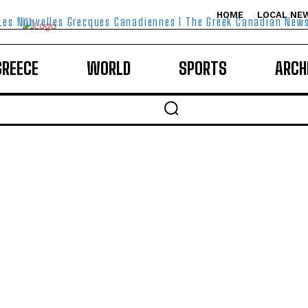
HOME
LOCAL NE
Les Nouvelles Grecques Canadiennes I The Greek Canadian New
GREECE
WORLD
SPORTS
ARCH