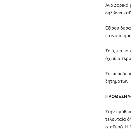
Αναφορικά μ
δηλώνει καθ
Εξίσου δυσα
ικανοποιημέ
Σε ό,τι αφο
όχι ιδιαίτε
Σε επίπεδο 
ζητημάτων, 
ΠΡΟΘΕΣΗ 
Στην πρόθεσ
τελευταία δ
σταθερό. Η 