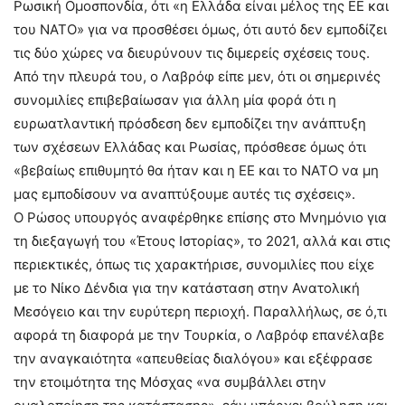
Ρωσική Ομοσπονδία, ότι «η Ελλάδα είναι μέλος της ΕΕ και
του ΝΑΤΟ» για να προσθέσει όμως, ότι αυτό δεν εμποδίζει
τις δύο χώρες να διευρύνουν τις διμερείς σχέσεις τους.
Από την πλευρά του, ο Λαβρόφ είπε μεν, ότι οι σημερινές
συνομιλίες επιβεβαίωσαν για άλλη μία φορά ότι η
ευρωατλαντική πρόσδεση δεν εμποδίζει την ανάπτυξη
των σχέσεων Ελλάδας και Ρωσίας, πρόσθεσε όμως ότι
«βεβαίως επιθυμητό θα ήταν και η ΕΕ και το ΝΑΤΟ να μη
μας εμποδίσουν να αναπτύξουμε αυτές τις σχέσεις».
Ο Ρώσος υπουργός αναφέρθηκε επίσης στο Μνημόνιο για
τη διεξαγωγή του «Έτους Ιστορίας», το 2021, αλλά και στις
περιεκτικές, όπως τις χαρακτήρισε, συνομιλίες που είχε
με το Νίκο Δένδια για την κατάσταση στην Ανατολική
Μεσόγειο και την ευρύτερη περιοχή. Παραλλήλως, σε ό,τι
αφορά τη διαφορά με την Τουρκία, ο Λαβρόφ επανέλαβε
την αναγκαιότητα «απευθείας διαλόγου» και εξέφρασε
την ετοιμότητα της Μόσχας «να συμβάλλει στην