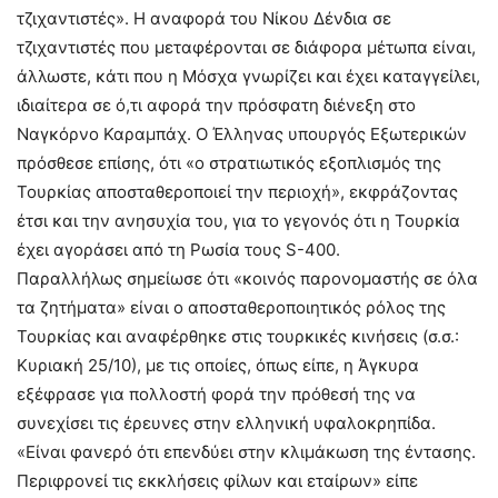
τζιχαντιστές». Η αναφορά του Νίκου Δένδια σε
τζιχαντιστές που μεταφέρονται σε διάφορα μέτωπα είναι,
άλλωστε, κάτι που η Μόσχα γνωρίζει και έχει καταγγείλει,
ιδιαίτερα σε ό,τι αφορά την πρόσφατη διένεξη στο
Ναγκόρνο Καραμπάχ. Ο Έλληνας υπουργός Εξωτερικών
πρόσθεσε επίσης, ότι «ο στρατιωτικός εξοπλισμός της
Τουρκίας αποσταθεροποιεί την περιοχή», εκφράζοντας
έτσι και την ανησυχία του, για το γεγονός ότι η Τουρκία
έχει αγοράσει από τη Ρωσία τους S-400.
Παραλλήλως σημείωσε ότι «κοινός παρονομαστής σε όλα
τα ζητήματα» είναι ο αποσταθεροποιητικός ρόλος της
Τουρκίας και αναφέρθηκε στις τουρκικές κινήσεις (σ.σ.:
Κυριακή 25/10), με τις οποίες, όπως είπε, η Άγκυρα
εξέφρασε για πολλοστή φορά την πρόθεσή της να
συνεχίσει τις έρευνες στην ελληνική υφαλοκρηπίδα.
«Είναι φανερό ότι επενδύει στην κλιμάκωση της έντασης.
Περιφρονεί τις εκκλήσεις φίλων και εταίρων» είπε