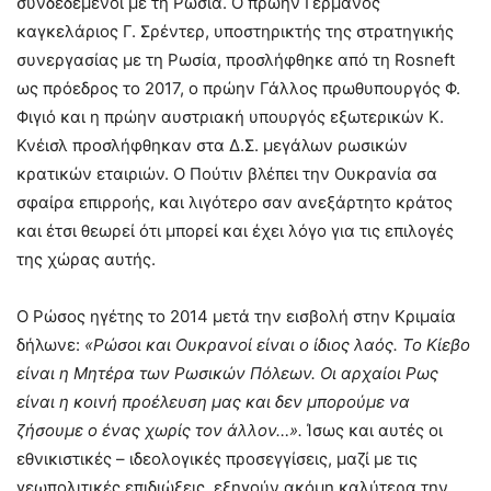
συνδεδεμένοι με τη Ρωσία. Ο πρώην Γερμανός
καγκελάριος Γ. Σρέντερ, υποστηρικτής της στρατηγικής
συνεργασίας με τη Ρωσία, προσλήφθηκε από τη Rosneft
ως πρόεδρος το 2017, ο πρώην Γάλλος πρωθυπουργός Φ.
Φιγιό και η πρώην αυστριακή υπουργός εξωτερικών Κ.
Κνέισλ προσλήφθηκαν στα Δ.Σ. μεγάλων ρωσικών
κρατικών εταιριών. Ο Πούτιν βλέπει την Ουκρανία σα
σφαίρα επιρροής, και λιγότερο σαν ανεξάρτητο κράτος
και έτσι θεωρεί ότι μπορεί και έχει λόγο για τις επιλογές
της χώρας αυτής.
Ο Ρώσος ηγέτης το 2014 μετά την εισβολή στην Κριμαία
δήλωνε:
«Ρώσοι και Ουκρανοί είναι ο ίδιος λαός. Το Κίεβο
είναι η Μητέρα των Ρωσικών Πόλεων. Οι αρχαίοι Ρως
είναι η κοινή προέλευση μας και δεν μπορούμε να
ζήσουμε ο ένας χωρίς τον άλλον…».
Ίσως και αυτές οι
εθνικιστικές – ιδεολογικές προσεγγίσεις, μαζί με τις
γεωπολιτικές επιδιώξεις, εξηγούν ακόμη καλύτερα την