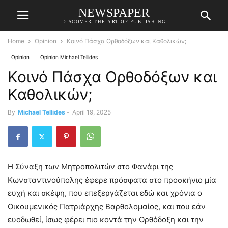
NEWSPAPER
DISCOVER THE ART OF PUBLISHING
Home
Opinion
Κοινό Πάσχα Ορθοδόξων και Καθολικών;
Opinion
Opinion Michael Tellides
Κοινό Πάσχα Ορθοδόξων και
Καθολικών;
By
Michael Tellides
-
April 19, 2025
Η Σύναξη των Μητροπολιτών στο Φανάρι της
Κωνσταντινούπολης έφερε πρόσφατα στο προσκήνιο μία
ευχή και σκέψη, που επεξεργάζεται εδώ και χρόνια ο
Οικουμενικός Πατριάρχης Βαρθολομαίος, και που εάν
ευοδωθεί, ίσως φέρει πιο κοντά την Ορθόδοξη και την