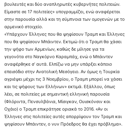
βουλευτές και δύο αναπληρωτές κυβερνήτες πολιτειών.
Είμαστε σε 17 πολιτείες» υπογραμμίζει, ενώ αναφέρεται
στην παρουσία αλλά και τη σύμπνοια των ομογενών με το
αρμενικό στοιχείο.
«Υπάρχουν Έλληνες που θα ψηφίσουν Τραμπ και Έλληνες
που θα ψηφίσουν Μπάιντεν. Εκτιμώ ότι ο Τραμπ θα χάσει
την ψήφο των Αρμενίων, καθώς δε μίλησε για τα
γεγονότα στο Ναγκόρνο Καραμπάχ, ενώ ο Μπάιντεν
αναφέρθηκε σ’ αυτά. Ελπίζω να μην υπάρξει κάποιο
επεισόδιο στην Ανατολική Μεσόγειο. Αν όμως η Τουρκία
αγριέψει μέχρι τις 3 Νοεμβρίου, ο Τραμπ μπορεί να χάσει
και τις ψήφους των Ελλήνων» εκτιμά. Εξάλλου, όπως
λέει, σε πολιτείες με σημαντική ελληνική παρουσία
(Φλόριντα, Πενσυλβάνια, Μίσιγκαν, Ουισκόνσιν και
Οχάιο) ο Τραμπ επικράτησε οριακά το 2016. «Αν οι
Έλληνες στις πολιτείες αυτές απορρίψουν τον Τραμπ και
ψηφίσουν Μπάιντεν, ο νυν Πρόεδρος θα έχει πρόβλημα».