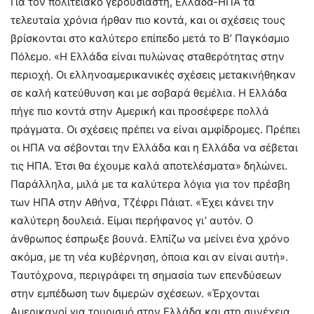
Για τον πολιτειακό γερουσιαστή, Ελλάδα-ΗΠΑ τα
τελευταία χρόνια ήρθαν πιο κοντά, και οι σχέσεις τους
βρίσκονται στο καλύτερο επίπεδο μετά το Β’ Παγκόσμιο
Πόλεμο. «Η Ελλάδα είναι πυλώνας σταθερότητας στην
περιοχή. Οι ελληνοαμερικανικές σχέσεις μετακινήθηκαν
σε καλή κατεύθυνση και με σοβαρά θεμέλια. Η Ελλάδα
πήγε πιο κοντά στην Αμερική και προσέφερε πολλά
πράγματα. Οι σχέσεις πρέπει να είναι αμφίδρομες. Πρέπει
οι ΗΠΑ να σέβονται την Ελλάδα και η Ελλάδα να σέβεται
τις ΗΠΑ. Έτσι θα έχουμε καλά αποτελέσματα» δηλώνει.
Παράλληλα, μιλά με τα καλύτερα λόγια για τον πρέσβη
των ΗΠΑ στην Αθήνα, Τζέφρι Πάιατ. «Έχει κάνει την
καλύτερη δουλειά. Είμαι περήφανος γι’ αυτόν. Ο
άνθρωπος έσπρωξε βουνά. Ελπίζω να μείνει ένα χρόνο
ακόμα, με τη νέα κυβέρνηση, όποια και αν είναι αυτή».
Ταυτόχρονα, περιγράφει τη σημασία των επενδύσεων
στην εμπέδωση των διμερών σχέσεων. «Έρχονται
Αμερικανοί για τουρισμό στην Ελλάδα και στη συνέχεια