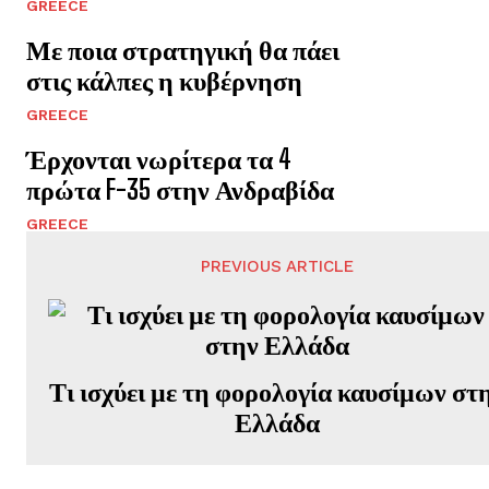
GREECE
Με ποια στρατηγική θα πάει
στις κάλπες η κυβέρνηση
GREECE
Έρχονται νωρίτερα τα 4
πρώτα F-35 στην Ανδραβίδα
GREECE
PREVIOUS ARTICLE
Τι ισχύει με τη φορολογία καυσίμων στ
Ελλάδα