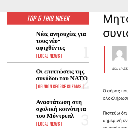
Μητσ
TOP 5 THIS WEEK
συνι
Νέες ανησυχίες για
τους νέο-
αφιχθέντες
LOCAL NEWS
March 28,
Οι επιπτώσεις της
συνόδου του ΝΑΤΟ
OPINION GEORGE GUZMAS
Ο αέρας πο
ολοκλήρωση 
Αναστάτωση στη
σχολική κοινότητα
Πιστεύω ότι
του Μόντρεαλ
σημερινή εν
LOCAL NEWS
το οποίο συ