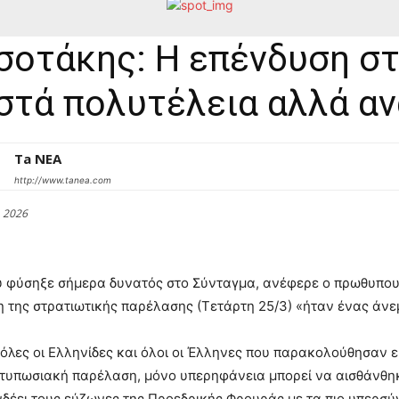
οτάκης: Η επένδυση στ
στά πολυτέλεια αλλά α
Ta NEA
http://www.tanea.com
 2026
υ φύσηξε σήμερα δυνατός στο Σύνταγμα, ανέφερε ο πρωθυπου
της στρατιωτικής παρέλασης (Τετάρτη 25/3) «ήταν ένας άνεμο
 όλες οι Ελληνίδες και όλοι οι Έλληνες που παρακολούθησαν εί
τυπωσιακή παρέλαση, μόνο υπερηφάνεια μπορεί να αισθάνθηκαν
νδέει τους εύζωνες της Προεδρικής Φρουράς με τα πιο υπερσύ