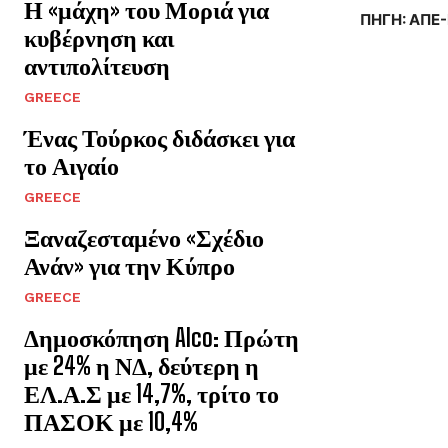
Η «μάχη» του Μοριά για
ΠΗΓΗ: ΑΠΕ
κυβέρνηση και
αντιπολίτευση
GREECE
Ένας Τούρκος διδάσκει για
το Αιγαίο
GREECE
Ξαναζεσταμένο «Σχέδιο
Ανάν» για την Κύπρο
GREECE
Δημοσκόπηση Alco: Πρώτη
με 24% η ΝΔ, δεύτερη η
ΕΛ.Α.Σ με 14,7%, τρίτο το
ΠΑΣΟΚ με 10,4%