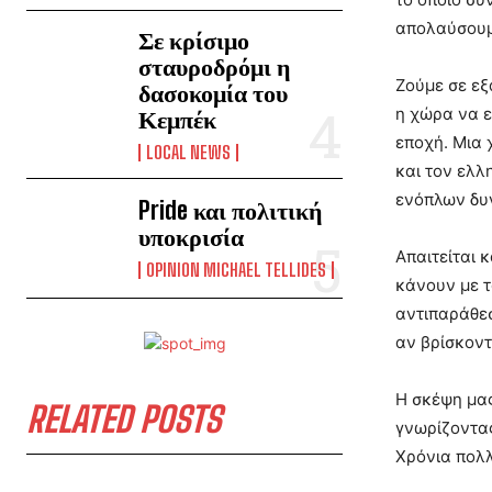
απολαύσουμ
Σε κρίσιμο
σταυροδρόμι η
Ζούμε σε εξ
δασοκομία του
η χώρα να ε
Κεμπέκ
εποχή. Μια 
LOCAL NEWS
και τον ελλ
ενόπλων δυν
Pride και πολιτική
υποκρισία
Απαιτείται 
OPINION MICHAEL TELLIDES
κάνουν με τ
αντιπαράθεσ
αν βρίσκοντ
Η σκέψη μας
RELATED POSTS
γνωρίζοντας
Χρόνια πολλ