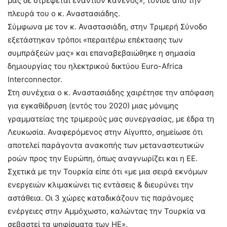
μας δε στρέφεται εναντίον κανενός», τόνισε από την
πλευρά του ο κ. Αναστασιάδης.
Σύμφωνα με τον κ. Αναστασιάδη, στην Τριμερή Σύνοδο
εξετάστηκαν τρόποι «περαιτέρω επέκτασης των
συμπράξεών μας» και επαναβεβαιώθηκε η σημασία
δημιουργίας του ηλεκτρικού δικτύου Euro-Africa
Interconnector.
Στη συνέχεια ο κ. Αναστασιάδης χαιρέτησε την απόφαση
για εγκαθίδρυση (εντός του 2020) μιας μόνιμης
γραμματείας της τριμερούς μας συνεργασίας, με έδρα τη
Λευκωσία. Αναφερόμενος στην Αίγυπτο, σημείωσε ότι
αποτελεί παράγοντα ανακοπής των μεταναστευτικών
ροών προς την Ευρώπη, όπως αναγνωρίζει και η ΕΕ.
Σχετικά με την Τουρκία είπε ότι «με μια σειρά εκνόμων
ενεργειών κλιμακώνει τις εντάσεις & διευρύνει την
αστάθεια. Οι 3 χώρες καταδικάζουν τις παράνομες
ενέργειες στην Αμμόχωστο, καλώντας την Τουρκία να
σεβαστεί τα ψηφίσματα των ΗΕ».