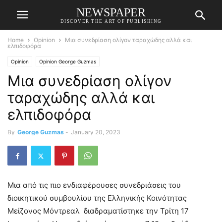
NEWSPAPER
DISCOVER THE ART OF PUBLISHING
Home
Opinion
Μια συνεδρίαση ολίγον ταραχώδης αλλά και
ελπιδοφόρα
Opinion
Opinion George Guzmas
Μια συνεδρίαση ολίγον
ταραχώδης αλλά και
ελπιδοφόρα
By
George Guzmas
-
January 20, 2023
Μια από τις πιο ενδιαφέρουσες συνεδριάσεις του
διοικητικού συμβουλίου της Ελληνικής Κοινότητας
Μείζονος Μόντρεαλ διαδραματίστηκε την Τρίτη 17