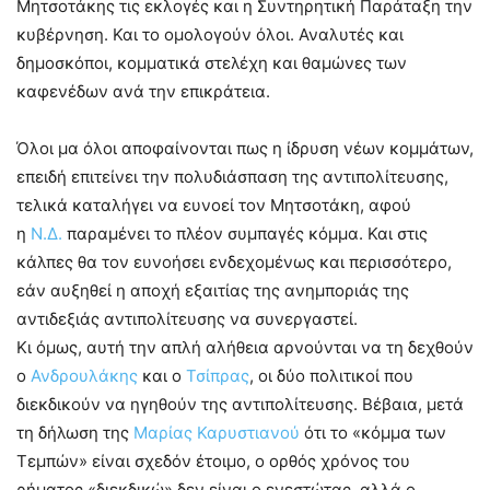
Μητσοτάκης τις εκλογές και η Συντηρητική Παράταξη την
κυβέρνηση. Και το ομολογούν όλοι. Αναλυτές και
δημοσκόποι, κομματικά στελέχη και θαμώνες των
καφενέδων ανά την επικράτεια.
Όλοι μα όλοι αποφαίνονται πως η ίδρυση νέων κομμάτων,
επειδή επιτείνει την πολυδιάσπαση της αντιπολίτευσης,
τελικά καταλήγει να ευνοεί τον Μητσοτάκη, αφού
η
Ν.Δ.
παραμένει το πλέον συμπαγές κόμμα. Και στις
κάλπες θα τον ευνοήσει ενδεχομένως και περισσότερο,
εάν αυξηθεί η αποχή εξαιτίας της ανημποριάς της
αντιδεξιάς αντιπολίτευσης να συνεργαστεί.
Κι όμως, αυτή την απλή αλήθεια αρνούνται να τη δεχθούν
ο
Ανδρουλάκης
και ο
Τσίπρας
, οι δύο πολιτικοί που
διεκδικούν να ηγηθούν της αντιπολίτευσης. Βέβαια, μετά
τη δήλωση της
Μαρίας Καρυστιανού
ότι το «κόμμα των
Τεμπών» είναι σχεδόν έτοιμο, ο ορθός χρόνος του
ρήματος «διεκδικώ» δεν είναι ο ενεστώτας, αλλά ο