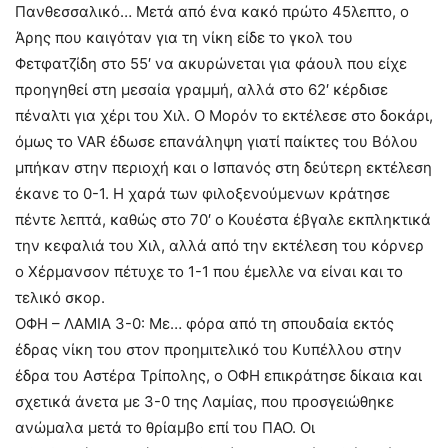
Πανθεσσαλικό… Μετά από ένα κακό πρώτο 45λεπτο, ο
Άρης που καιγόταν για τη νίκη είδε το γκολ του
Φετφατζίδη στο 55′ να ακυρώνεται για φάουλ που είχε
προηγηθεί στη μεσαία γραμμή, αλλά στο 62′ κέρδισε
πέναλτι για χέρι του Χιλ. Ο Μορόν το εκτέλεσε στο δοκάρι,
όμως το VAR έδωσε επανάληψη γιατί παίκτες του Βόλου
μπήκαν στην περιοχή και ο Ισπανός στη δεύτερη εκτέλεση
έκανε το 0-1. Η χαρά των φιλοξενούμενων κράτησε
πέντε λεπτά, καθώς στο 70′ ο Κουέστα έβγαλε εκπληκτικά
την κεφαλιά του Χιλ, αλλά από την εκτέλεση του κόρνερ
ο Χέρμανσον πέτυχε το 1-1 που έμελλε να είναι και το
τελικό σκορ.
ΟΦΗ – ΛΑΜΙΑ 3-0: Με… φόρα από τη σπουδαία εκτός
έδρας νίκη του στον προημιτελικό του Κυπέλλου στην
έδρα του Αστέρα Τρίπολης, ο ΟΦΗ επικράτησε δίκαια και
σχετικά άνετα με 3-0 της Λαμίας, που προσγειώθηκε
ανώμαλα μετά το θρίαμβο επί του ΠΑΟ. Οι