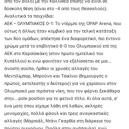
από τον Βόλο) με την Καλλιθέα επίσης να είναι σε
δύσκολη θέση (είναι στο -4 από τους Θεσσαλούς).
Αναλυτικά τα παιχνίδια:
ΑΕΚ – ΟΛΥΜΠΙΑΚΟΣ 0-1: Το ντέρμπι της OPAP Arena, που
ούτως ή άλλως ήταν κομβικό για την τελική κατάταξη
των δύο ομάδων, απέκτησε ένα διαφορετικό, πιο έντονο
χρώμα μετά το επιβλητικό 6-0 του Ολυμπιακού επί της
ΑΕΚ στο Καραϊσκάκη (στον πρώτο ημιτελικό του
Κυπέλλου) κι ενώ φαινόταν να εξελίσσεται σε μια…
άνοστη σούπα, ήρθαν οι χρυσές αλλαγές του
Μεντιλίμπαρ, Μπρούνο και Τσικίνιο (δημιουργός ο
πρώτος, εκτελεστής ο δεύτερος) για να χαρίσουν στον
Ολυμπιακό μια τεράστια νίκη, που τον φέρνει ξεκάθαρα
στην… pole position για το φετινό τίτλο. Κι όλα αυτά, σ’
ένα ματς όπου είχαμε λάθη επί λαθών, σκληρές
μονομαχίες, πολλά φάουλ και τρεις αναγκαστικές
αλλαγές (Μαρσιάλ, Ντάνι Γκαρθία στη διάρκεια του
πρώτου ημιχρόνου, Πιρόλα στην ανάπαυλα), ενώ