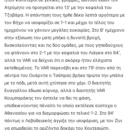
Ατρόμητο να προηγείται στο 13′ με την κεφαλιά του
Τζοβάρα. Η απάντηση τους ήρθε δέκα λεπτά αργότερα με
τον Βήχο να ισοφαρίζει σε 1-1 και μέχρι το τέλος του
ημιχρόνου να χάνουν μεγάλες ευκαιρίες. Στο Β’ ημίχρονο
στην εξίσωση του ματς μπήκε η δυνατή βροχή,
δυσκολεύοντας και τις δύο ομάδες, με τους γηπεδούχους
να φτάνουν στο 2-1 με την κεφαλιά του Λιάγκα στο 64′,
αλλά το VAR να δείχνει ότι ο σκόρερ ήταν ελάχιστα
εκτεθειμένος. Το VAR παρενέβη και στο 79′ όταν από τη
σέντρα του Ουάρντα ο Τσάπρας βρήκε πρώτα την μπάλα
με το πόδι, μετά αυτή χτύπησε στο χέρι. Ο διαιτητής
Ευαγγέλου έδωσε κόρνερ, αλλά ο διαιτητής VAR
Κουμπαράκης τον έστειλε να δει τη φάση,
υποδεικνύοντας πέναλτι το οποίο εκτέλεσε εύστοχα ο
Αθανασίου για να διαμορφώσει το τελικό 1-2. Στο 94′
πάντως ο Λεβαδειακός άγγιξε την ισοφάριση, με τον Ζίνι
να σημαδεύει το οριζόντιο δοκάρι του Χουτεσιώτη.