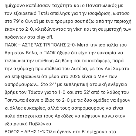
ημίχρονο κατέβασαν ταχύτητα και ο Παναιτωλικός με
τον εξαιρετικό Τετέι απείλησε για την ισοφάριση, ωστόσο
στο 79′ ο Ουναΐ με ένα τρομερό σουτ έξω από την περιοχή
έκανε το 2-0, κλειδώνοντας τη νίκη και τη συμμετοχή των
πράσινων στα play off.
ΠΑΟΚ – ΑΣΤΕΡΑΣ ΤΡΙΠΟΛΗΣ 2-0: Μετά την ισοπαλία του
Άρη στον Βόλο, ο ΠΑΟΚ ήξερε ότι είχε την ευκαιρία να
τελειώσει την υπόθεση 4η θέση και τα κατάφερε, παρά
την αξιόμαχη προσπάθεια του Αστέρα, με τον Αλί Σαμάτα
να επιβεβαιώνει ότι μέσα στο 2025 είναι ο MVP των
ασπρόμαυρων… Στο 24′ με εκπληκτική ατομική ενέργεια
βρήκε τον Τάισον για το 1-0 και στο 52′ από το λάθος του
Τσιντώτα έκανε ο ίδιος το 2-0 με τις δύο ομάδες να έχουν
κι άλλες ευκαιρίες, αλλά τους ασπρόμαυρους να είναι
πολύ άστοχοι και τους Αρκάδες να πέφτουν πάνω στον
εξαιρετικό Παβλένκα.
ΒΟΛΟΣ – ΑΡΗΣ 1-1: Όλα έγιναν στο Β’ ημίχρονο στο