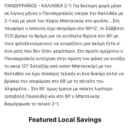
ΠΑΝΣΕΡΡΑΪΚΟΣ – ΚΑΛΛΙΘΕΑ 2-1: Για δεύτερη φορά μέσα
σε λίγους μήνες ο Πανσερραϊκός νίκησε την Καλλιθέα με
2-1 και με γκολ του Χέφτε Μπετανκόρ στο φινάλε… Στη
Λεωφόρο ο Ισπανός είχε σκοράρει στο 90’+2′, το Σάββατο
(1/3) βρήκε το δρόμο για τα αντίπαλα δίχτυα στο 90′ με
τους φιλοξενούμενους να γνωρίζουν μια ακόμη ήττα σ’
ένα ματς που δεν ήταν χειρότεροι. Στο πρώτο ημίχρονο ο
Πανσερραϊκός ευτύχησε στην πρώτη του φάση να ανοίξει
το σκορ (21′ Σαλαζάρ από ασίστ Μπετανκόρ) με την
Καλλιθέα να έχει τέσσερις τελικές κι ένα δοκάρι αλλά να
βρίσκει την ισοφάριση στο 69′ με το πέναλτι του
Αλφαρέλα… Στο 85′ όμως έμεινε με παίκτη λιγότερο
(αποβολή Πασαλίδη) και στο 90′ ο Μπετανκόρ
διαμόρφωσε το τελικό 2-1.
Featured Local Savings