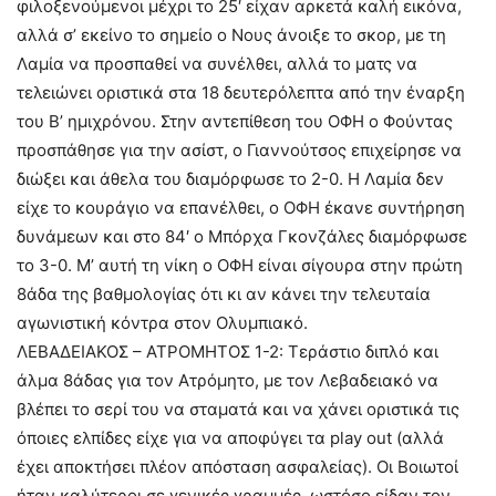
φιλοξενούμενοι μέχρι το 25′ είχαν αρκετά καλή εικόνα,
αλλά σ’ εκείνο το σημείο ο Νους άνοιξε το σκορ, με τη
Λαμία να προσπαθεί να συνέλθει, αλλά το ματς να
τελειώνει οριστικά στα 18 δευτερόλεπτα από την έναρξη
του Β’ ημιχρόνου. Στην αντεπίθεση του ΟΦΗ ο Φούντας
προσπάθησε για την ασίστ, ο Γιαννούτσος επιχείρησε να
διώξει και άθελα του διαμόρφωσε το 2-0. Η Λαμία δεν
είχε το κουράγιο να επανέλθει, ο ΟΦΗ έκανε συντήρηση
δυνάμεων και στο 84′ ο Μπόρχα Γκονζάλες διαμόρφωσε
το 3-0. Μ’ αυτή τη νίκη ο ΟΦΗ είναι σίγουρα στην πρώτη
8άδα της βαθμολογίας ότι κι αν κάνει την τελευταία
αγωνιστική κόντρα στον Ολυμπιακό.
ΛΕΒΑΔΕΙΑΚΟΣ – ΑΤΡΟΜΗΤΟΣ 1-2: Τεράστιο διπλό και
άλμα 8άδας για τον Ατρόμητο, με τον Λεβαδειακό να
βλέπει το σερί του να σταματά και να χάνει οριστικά τις
όποιες ελπίδες είχε για να αποφύγει τα play out (αλλά
έχει αποκτήσει πλέον απόσταση ασφαλείας). Οι Βοιωτοί
ήταν καλύτεροι σε γενικές γραμμές, ωστόσο είδαν τον