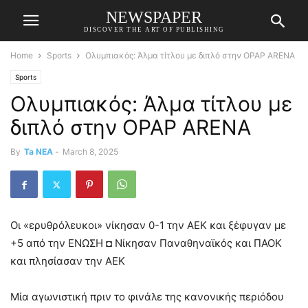
NEWSPAPER
DISCOVER THE ART OF PUBLISHING
Home
Sports
Ολυμπιακός: Άλμα τίτλου με διπλό στην OPAP ARENA
Sports
Ολυμπιακός: Άλμα τίτλου με
διπλό στην OPAP ARENA
By
Ta NEA
-
March 8, 2025
Οι «ερυθρόλευκοι» νίκησαν 0-1 την ΑΕΚ και ξέφυγαν με
+5 από την ΕΝΩΣΗ ◘ Νίκησαν Παναθηναϊκός και ΠΑΟΚ
και πλησίασαν την ΑΕΚ
Μία αγωνιστική πριν το φινάλε της κανονικής περιόδου