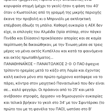
κορυφαία στιγμή (μέχρι το γκολ) ήταν η φάση του 40’
όταν ο Κωστούλας από τη γραμμή της μικρής περιοχής
έκανε την προβολή κι ο Μπρινιόλι με εκπληκτική
επέμβαση έδιωξε τη μπάλα. Καθαρή ευκαιρία η ΑΕΚ δεν
είχε, οι επιλογές του Αλμέιδα (τρία στόπερ, στον πάγκο
Πινέδα και Ελίασον) προκάλεσαν απορίες και σε καμία
περίπτωση δε δικαιώθηκαν, με την Ένωση μέσα σε τρεις
μέρες να μένει εκτός Κυπέλλου και κατά τα φαινόμενα
και εκτός πρωταθλήματος…
ΠΑΝΑΘΗΝΑΪΚΟΣ – ΠΑΝΑΙΤΩΛΙΚΟΣ 2-0: Ο ΠΑΟ έψαχνε
τρίποντο ηρεμίας μετά το κάζο στη Λαμία και έχοντας
καλή εικόνα μόνο στο πρώτο ημίχρονο κατάφερε να το
πάρει, κόντρα στον μαχητικό Παναιτωλικό που δεν είναι
σε… καλό φεγγάρι. Οι πράσινοι από το 25′ και μετά
ανέβασαν στροφές, άρχισαν να δημιουργούν ευκαιρίες
και τελικά βρήκαν το γκολ στο 34′ με τον Σφιντέρσκι (το
πρώτο του με τη φανέλα του ΠΑΟ), ωστόσο στο Β’