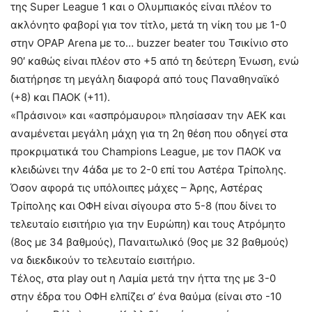
της Super League 1 και ο Ολυμπιακός είναι πλέον το
ακλόνητο φαβορί για τον τίτλο, μετά τη νίκη του με 1-0
στην OPAP Arena με το… buzzer beater του Τσικίνιο στο
90′ καθώς είναι πλέον στο +5 από τη δεύτερη Ένωση, ενώ
διατήρησε τη μεγάλη διαφορά από τους Παναθηναϊκό
(+8) και ΠΑΟΚ (+11).
«Πράσινοι» και «ασπρόμαυροι» πλησίασαν την ΑΕΚ και
αναμένεται μεγάλη μάχη για τη 2η θέση που οδηγεί στα
προκριματικά του Champions League, με τον ΠΑΟΚ να
κλειδώνει την 4άδα με το 2-0 επί του Αστέρα Τρίπολης.
Όσον αφορά τις υπόλοιπες μάχες – Άρης, Αστέρας
Τρίπολης και ΟΦΗ είναι σίγουρα στο 5-8 (που δίνει το
τελευταίο εισιτήριο για την Ευρώπη) και τους Ατρόμητο
(8ος με 34 βαθμούς), Παναιτωλικό (9ος με 32 βαθμούς)
να διεκδικούν το τελευταίο εισιτήριο.
Τέλος, στα play out η Λαμία μετά την ήττα της με 3-0
στην έδρα του ΟΦΗ ελπίζει σ’ ένα θαύμα (είναι στο -10