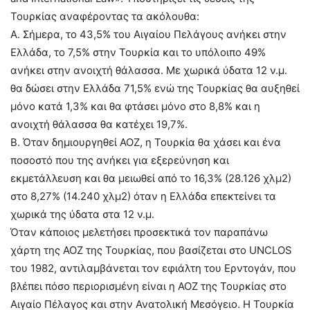
Τουρκίας αναφέροντας τα ακόλουθα:
Α. Σήμερα, το 43,5% του Αιγαίου Πελάγους ανήκει στην
Ελλάδα, το 7,5% στην Τουρκία και το υπόλοιπο 49%
ανήκει στην ανοιχτή θάλασσα. Με χωρικά ύδατα 12 ν.μ.
θα δώσει στην Ελλάδα 71,5% ενώ της Τουρκίας θα αυξηθεί
μόνο κατά 1,3% και θα φτάσει μόνο στο 8,8% και η
ανοιχτή θάλασσα θα κατέχει 19,7%.
Β. Όταν δημιουργηθεί ΑΟΖ, η Τουρκία θα χάσει και ένα
ποσοστό που της ανήκει για εξερεύνηση και
εκμετάλλευση και θα μειωθεί από το 16,3% (28.126 χλμ2)
στο 8,27% (14.240 χλμ2) όταν η Ελλάδα επεκτείνει τα
χωρικά της ύδατα στα 12 ν.μ.
Όταν κάποιος μελετήσει προσεκτικά τον παραπάνω
χάρτη της ΑΟΖ της Τουρκίας, που βασίζεται στο UNCLOS
του 1982, αντιλαμβάνεται τον εφιάλτη του Ερντογάν, που
βλέπει πόσο περιορισμένη είναι η ΑΟΖ της Τουρκίας στο
Αιγαίο Πέλαγος και στην Ανατολική Μεσόγειο. Η Τουρκία