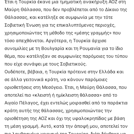
Έτσι η Τουρκία έκανε μια τμηματική ανακήρυξη ΑΟΖ στη
Μαύρη Θάλασσα, που δεν προβλέπεται από το Δίκαιο της
Θάλασσας, και κατέληξε σε συμφωνία με την τότε
Σοβιετική Ένωση για τις επικαλυπτόμενες περιοχές,
χρησιμοποιώντας τη μέθοδο της «μέσης γραμμής» που
τόσο απεχθάνεται. Αργότερα, η Τουρκία άρχισε
συνομιλίες με τη Βουλγαρία και τη Ρουμανία για το ίδιο
θέμα, που κατέληξαν σε συμφωνίες παρόμοιες του τύπου
που είχε συνάψει με τους Σοβιετικούς.
Ουδέποτε, βέβαια, η Τουρκία πρότεινε στην Ελλάδα και
σε άλλα γειτονικά κράτη, να κάνουν παρόμοιες
οριοθετήσεις στη Μεσόγειο. Έτσι, η Μαύρη Θάλασσα, που
αποτελεί πιο «κλειστή ή ημίκλειστη θάλασσα» από το
Αιγαίο Πέλαγος, έχει εντελώς μοιρασθεί από τα παράκτια
κράτη αυτής της θάλασσας, χρησιμοποιώντας την
οριοθέτηση της ΑΟΖ και όχι της υφαλοκρηπίδας με βάση
τη μέση γραμμή. Αυτό, κατά την άποψή μου, αποτελεί τον
πιο λανθασμένο χειρισμό της Τουρκίας, διότι δέχθηκε να