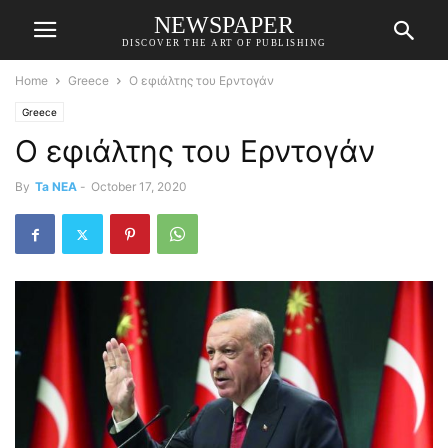
NEWSPAPER
DISCOVER THE ART OF PUBLISHING
Home
Greece
Ο εφιάλτης του Ερντογάν
Greece
Ο εφιάλτης του Ερντογάν
By
Ta NEA
-
October 17, 2020