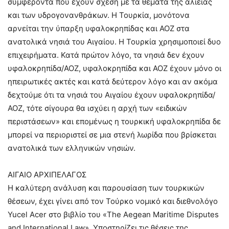
συμφέροντα που έχουν σχέση με τα θέματα της αλιείας
και των υδρογονανθράκων. Η Τουρκία, μονότονα
αρνείται την ύπαρξη υφαλοκρηπίδας και ΑΟΖ στα
ανατολικά νησιά του Αιγαίου. Η Τουρκία χρησιμοποιεί δυο
επιχειρήματα. Κατά πρώτον λόγο, τα νησιά δεν έχουν
υφαλοκρηπίδα/ΑΟΖ, υφαλοκρηπίδα και ΑΟΖ έχουν μόνο οι
ηπειρωτικές ακτές και κατά δεύτερον λόγο και αν ακόμα
δεχτούμε ότι τα νησιά του Αιγαίου έχουν υφαλοκρηπίδα/
ΑΟΖ, τότε σίγουρα θα ισχύει η αρχή των «ειδικών
περιστάσεων» και επομένως η τουρκική υφαλοκρηπίδα δε
μπορεί να περιοριστεί σε μια στενή λωρίδα που βρίσκεται
ανατολικά των ελληνικών νησιών.
ΑΙΓΑΙΟ ΑΡΧΙΠΕΛΑΓΟΣ
Η καλύτερη ανάλυση και παρουσίαση των τουρκικών
θέσεων, έχει γίνει από τον Τούρκο νομικό και διεθνολόγο
Yucel Acer στο βιβλίο του «The Aegean Maritime Disputes
and International Law». Υποστηρίζει τις θέσεις της