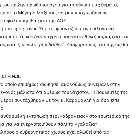
μμή του πρώην πρωθυπουργού για τα εθνικά μας θέματα,
προς το Μέγαρο Μαξίμου, να μην προχωρήσει σε
ς υφαλοκρηπίδας και της ΑΟΖ.
 του προς τον κ. Σημίτη, φροντίζει στον επίλογο να
ακτηριστικά,
«δε διαπραγματευόμαστε εθνική κυριαρχία και
Τουρκία: η υφαλοκρηπίδα/ΑΟΖ. Διαφορετικές αντιλήψεις θα
ΣΤΗ Ν.Δ.
ο οποίο επισήμως σιώπησε, ακολούθως συνέβαλε στην
γεγονός μάλιστα ότι αμέσως τουλάχιστον 11 βουλευτές της
ημέρα) συντάχθηκαν με τον κ. Καραμανλή για όσα είπε
ο.
 λανθασμένη εντύπωση περί «αδράνειας» στο εσωτερικό της
α για να ενεργοποιηθούν πάλι τα «γαλάζια»
κληρος ο κυβερνητικός χώρος έχει αλωθεί από τις