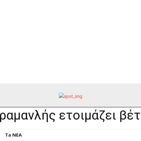
ραμανλής ετοιμάζει βέτ
Ta NEA