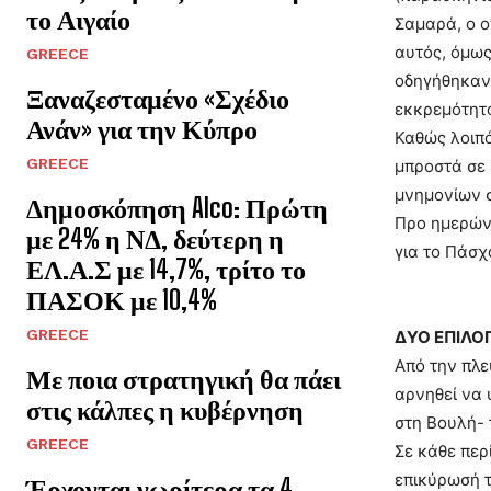
το Αιγαίο
Σαμαρά, ο ο
αυτός, όμως
GREECE
οδηγήθηκαν 
Ξαναζεσταμένο «Σχέδιο
εκκρεμότητ
Ανάν» για την Κύπρο
Καθώς λοιπό
GREECE
μπροστά σε 
μνημονίων σ
Δημοσκόπηση Alco: Πρώτη
Προ ημερών 
με 24% η ΝΔ, δεύτερη η
για το Πάσχ
ΕΛ.Α.Σ με 14,7%, τρίτο το
ΠΑΣΟΚ με 10,4%
GREECE
ΔΥΟ ΕΠΙΛΟ
Από την πλε
Με ποια στρατηγική θα πάει
αρνηθεί να 
στις κάλπες η κυβέρνηση
στη Βουλή- 
GREECE
Σε κάθε περ
επικύρωσή τ
Έρχονται νωρίτερα τα 4