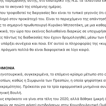
της παρέμβασης αυτής, στο εσωτερικό της Ν.Δ. τα τελευταία ει
για το σκηνικό της επόμενης ημέρας.
 που τροφοδοτεί τις διεργασίες δεν είναι το τυπικό γεγονός 
ληρό στον προκάτοχό του. Είναι το περιεχόμενο της απάντησ
 το σημερινό πρωθυπουργό Κυριάκο Μητσοτάκη, με μια καθαρ
ικά, την ώρα που εκείνος διολισθαίνει διαρκώς σε υποχωρήσε
ς πάντως τις διαδικασίες που έχουν δρομολογηθεί, μέσω των 
α υπάρξει συνέχεια και ποια. Επ’ αυτού οι πληροφορίες της «κ
ι πράγματι πολλά θα είναι διαφορετικά σε λίγο καιρό.
ΝΗΜΟΝΙΑ
ηνοτουρκικά, συγκεκριμένα, το επόμενο κρίσιμο μέτωπο στο 
οπίων, καθώς η Συμφωνία των Πρεσπών, η οποία ψηφίστηκε επί
κκρεμότητες. Πρόκειται για τα τρία εφαρμοστικά μνημόνια συ
ηνική Βουλή.
υς επρόκειτο να γίνει στα τέλη του 2020, αλλά δόθηκε (μικ
ακών σε πρώτη φάση) αντιδράσεων στην Κοινοβουλευτική Ομά