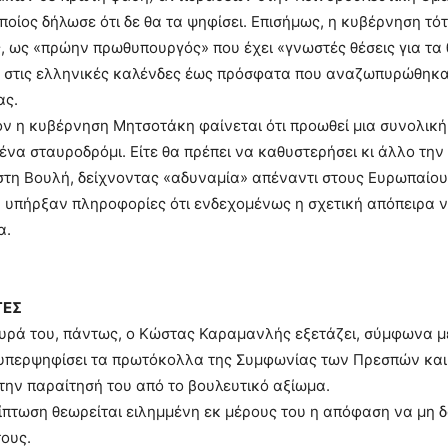
ποίος δήλωσε ότι δε θα τα ψηφίσει. Επισήμως, η κυβέρνηση τ
, ως «πρώην πρωθυπουργός» που έχει «γνωστές θέσεις για τα 
στις ελληνικές καλένδες έως πρόσφατα που αναζωπυρώθηκαν ο
ας.
ν η κυβέρνηση Μητσοτάκη φαίνεται ότι προωθεί μια συνολική
ένα σταυροδρόμι. Είτε θα πρέπει να καθυστερήσει κι άλλο τη
τη Βουλή, δείχνοντας «αδυναμία» απέναντι στους Ευρωπαίους 
υπήρξαν πληροφορίες ότι ενδεχομένως η σχετική απόπειρα να 
α.
ΓΕΣ
υρά του, πάντως, ο Κώστας Καραμανλής εξετάζει, σύμφωνα με 
υπερψηφίσει τα πρωτόκολλα της Συμφωνίας των Πρεσπών και 
την παραίτησή του από το βουλευτικό αξίωμα.
ίπτωση θεωρείται ειλημμένη εκ μέρους του η απόφαση να μη δ
ους.