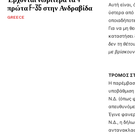
Αυτή είναι,
πρώτα F-35 στην Ανδραβίδα
ύστερα από 
GREECE
οποιαδήποτε
Για να μη θ
καταστήσει 
δεν τη θέτο
με βρίσκουν
ΤΡΟΜΟΣ ΣΤ
Η παρέμβασ
υποβάθμιση 
Ν.Δ. (όπως 
απευθυνόμεν
Έγινε φανερ
Ν.Δ., η δήλ
αντανακλαστ