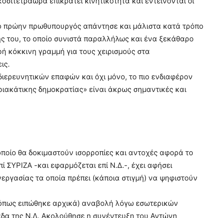
κοσιτετράωρα επικρατεί κινητικότητα και εντείνονται οι
ότι ο πρώην πρωθυπουργός απάντησε και μάλιστα κατά τρόπο
ής του, το οποίο συνιστά παραλλήλως και ένα ξεκάθαρο
ή κόκκινη γραμμή για τους χειρισμούς στα
ις.
διερευνητικών επαφών και όχι μόνο, το πιο ενδιαφέρον
υριακάτικης δημοκρατίας» είναι άκρως σημαντικές και
οποίο θα δοκιμαστούν ισορροπίες και αντοχές αφορά το
 ΣΥΡΙΖΑ -και εφαρμόζεται επί Ν.Δ.-, έχει αφήσει
νεργασίας τα οποία πρέπει (κάποια στιγμή) να ψηφιστούν
ρή όπως ειπώθηκε αρχικά) αναβολή λόγω εσωτερικών
δα της Ν.Δ. Ακολούθησε η συνέντευξη του Αντώνη