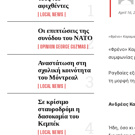
αφιχθέντες
April 16, 
LOCAL NEWS
Οι επιπτώσεις της
συνόδου του ΝΑΤΟ
«Φρένο» Καραμαν
OPINION GEORGE GUZMAS
«Φρένο» Κα
συμφωνίας 
Αναστάτωση στη
σχολική κοινότητα
Ραγδαίες εξ
του Μόντρεαλ
τη μορφή τη
LOCAL NEWS
Σε κρίσιμο
Ανδρέας Κ
σταυροδρόμι η
δασοκομία του
Κεμπέκ
Ήδη, όσο κι
LOCAL NEWS