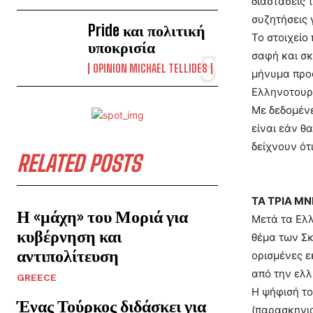
διαστάσεις 
συζητήσεις 
Pride και πολιτική
Το στοιχείο
υποκρισία
σαφή και σκ
OPINION MICHAEL TELLIDES
μήνυμα προς
Ελληνοτουρκ
Με δεδομένε
είναι εάν θ
δείχνουν ότ
RELATED POSTS
ΤΑ ΤΡΙΑ Μ
Η «μάχη» του Μοριά για
Μετά τα Ελλ
κυβέρνηση και
θέμα των Σκ
αντιπολίτευση
ορισμένες ε
από την ελλ
GREECE
Η ψήφισή το
Ένας Τούρκος διδάσκει για
(παρασκηνι