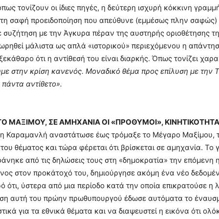
 όπως τονίζουν οι ίδιες πηγές, η δεύτερη ισχυρή κόκκινη γρα
τη σαφή προειδοποίηση που απεύθυνε (εμμέσως πλην σαφώς) 
 συζήτηση με την Άγκυρα πέραν της αυστηρής οριοθέτησης τη
εωρηθεί μάλιστα ως απλά «ιστορικού» περιεχόμενου η απάντησή
ξεκάθαρο ότι η αντίθεσή του είναι διαρκής. Όπως τονίζει χαρ
υμε στην κρίση κανενός. Μοναδικό θέμα προς επίλυση με την 
 πάντα αντίθετο».
Ο ΜΑΞΙΜΟΥ, ΣΕ ΑΜΗΧΑΝΙΑ
ΟΙ «ΠΡΟΘΥΜΟΙ», ΚΙΝΗΤΙΚΟΤΗΤΑ 
η Καραμανλή αναστάτωσε έως τρόμαξε το Μέγαρο Μαξίμου, τ
του θέματος και τώρα φέρεται ότι βρίσκεται σε αμηχανία. Το 
φάνηκε από τις δηλώσεις τους στη «δημοκρατία» την επόμενη 
ος στον προκάτοχό του, δημιούργησε ακόμη ένα νέο δεδομέν
ό ότι, ύστερα από μια περίοδο κατά την οποία επικρατούσε η
ωση αυτή του πρώην πρωθυπουργού έδωσε αυτόματα το έναυσμ
ικά για τα εθνικά θέματα και να διαψευστεί η εικόνα ότι ολό