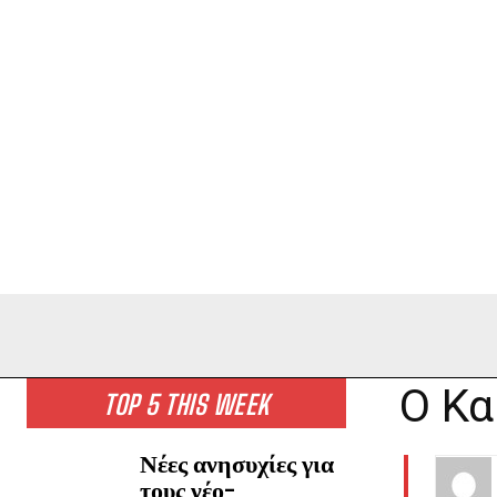
Ο Κα
TOP 5 THIS WEEK
Νέες ανησυχίες για
τους νέο-