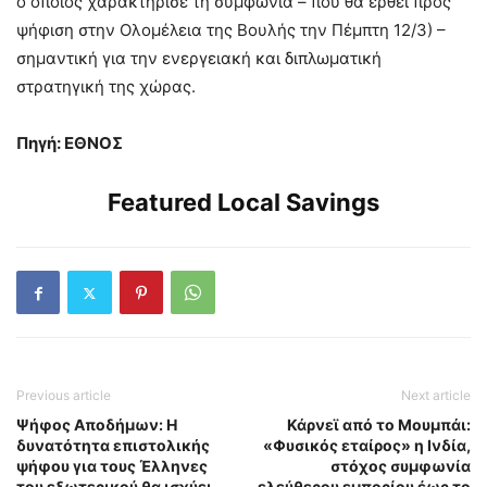
ο οποίος χαρακτήρισε τη συμφωνία – που θα έρθει προς
ψήφιση στην Ολομέλεια της Βουλής την Πέμπτη 12/3) –
σημαντική για την ενεργειακή και διπλωματική
στρατηγική της χώρας.
Πηγή: ΕΘΝΟΣ
Featured Local Savings
Previous article
Next article
Ψήφος Αποδήμων: Η
Κάρνεϊ από το Μουμπάι:
δυνατότητα επιστολικής
«Φυσικός εταίρος» η Ινδία,
ψήφου για τους Έλληνες
στόχος συμφωνία
του εξωτερικού θα ισχύει
ελεύθερου εμπορίου έως το