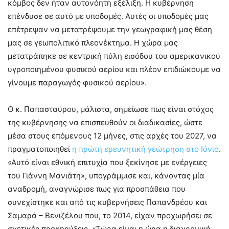
κόμβος δεν ήταν αυτονόητη εξέλιξη. Η κυβέρνηση
επένδυσε σε αυτό με υποδομές. Αυτές οι υποδομές μας
επέτρεψαν να μετατρέψουμε την γεωγραφική μας θέση
μας σε γεωπολιτικό πλεονέκτημα. Η χώρα μας
μετατράπηκε σε κεντρική πύλη εισόδου του αμερικανικού
υγροποιημένου φυσικού αερίου και πλέον επιδιώκουμε να
γίνουμε παραγωγός φυσικού αερίου».
Ο κ. Παπασταύρου, μάλιστα, σημείωσε πως είναι στόχος
της κυβέρνησης να επισπευθούν οι διαδικασίες, ώστε
μέσα στους επόμενους 12 μήνες, στις αρχές του 2027, να
πραγματοποιηθεί
η πρώτη ερευνητική γεώτρηση στο Ιόνιο
.
«Αυτό είναι εθνική επιτυχία που ξεκίνησε με ενέργειες
του Γιάννη Μανιάτη», υπογράμμισε και, κάνοντας μία
αναδρομή, αναγνώρισε πως για προσπάθεια που
συνεχίστηκε και από τις κυβερνήσεις Παπανδρέου και
Σαμαρά – Βενιζέλου που, το 2014, είχαν προχωρήσει σε
σχετικές προκηρύξεις. «Τώρα είναι η ώρα η διαχρονική