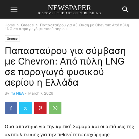
NEWSPAPER
DISCOVER THE ART OF PUBLISHING
Home
Greece
Παπασταύρου για σύμβαση με Chevron: Από πύλη
LNG σε παραγωγό φυσικού αερίου...
Greece
Παπασταύρου για σύμβαση
με Chevron: Από πύλη LNG
σε παραγωγό φυσικού
αερίου η Ελλάδα
By
Ta NEA
-
March 7, 2026
Όσα απάντησε για την κριτική Σαμαρά και οι αιτιάσεις της
αντιπολίτευσης για την πιθανότητα εκχώρησης