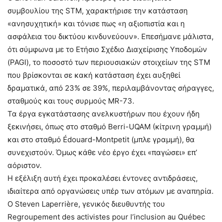
συμβουλίου της STM, χαρακτήρισε την κατάσταση
«ανησυχητική» και τόνισε πως «η αξιοπιστία και η
ασφάλεια του δικτύου κινδυνεύουν». Επεσήμανε μάλιστα,
ότι σύμφωνα με το Ετήσιο Σχέδιο Διαχείρισης Υποδομών
(PAGI), το ποσοστό των περιουσιακών στοιχείων της STM
που βρίσκονται σε κακή κατάσταση έχει αυξηθεί
δραματικά, από 23% σε 39%, περιλαμβάνοντας σήραγγες,
σταθμούς και τους συρμούς MR-73.
Τα έργα εγκατάστασης ανελκυστήρων που έχουν ήδη
ξεκινήσει, όπως στο σταθμό Berri-UQAM (κίτρινη γραμμή)
και στο σταθμό Édouard-Montpetit (μπλε γραμμή), θα
συνεχιστούν. Όμως κάθε νέο έργο έχει «παγώσει» επ’
αόριστον.
Η εξέλιξη αυτή έχει προκαλέσει έντονες αντιδράσεις,
ιδιαίτερα από οργανώσεις υπέρ των ατόμων με αναπηρία.
Ο Steven Laperrière, γενικός διευθυντής του
Regroupement des activistes pour l’inclusion au Québec