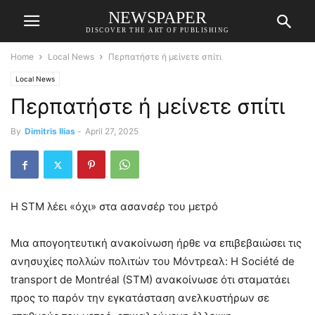
NEWSPAPER
DISCOVER THE ART OF PUBLISHING
Home
Local News
Περπατήστε ή μείνετε σπίτι
Local News
Περπατήστε ή μείνετε σπίτι
By
Dimitris Ilias
-
April 27, 2025
Η STM λέει «όχι» στα ασανσέρ του μετρό
Μια απογοητευτική ανακοίνωση ήρθε να επιβεβαιώσει τις
ανησυχίες πολλών πολιτών του Μόντρεαλ: Η Société de
transport de Montréal (STM) ανακοίνωσε ότι σταματάει
προς το παρόν την εγκατάσταση ανελκυστήρων σε