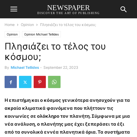
NEWSPAPER
DISCOVER THE ART OF PUBLISHING
Home
Opinion
Πλησιάζει το τέλος του κόσμου;
Opinion
Opinion Michael Tellides
Πλησιάζει το τέλος του
κόσμου;
By
Michael Tellides
-
September 22, 2023
Η επιστήμη και ο κόσμος γενικότερα ανησυχούν για τα
ακραία κλιματικά φαινόμενα που πλήττουν τις
κοινωνίες σε ολόκληρο τον πλανήτη. Σύμφωνα με μια
νέα ανάλυση, ο πλανήτης μας έχει ξεπεράσει τα έξι
από τα συνολικά εννέα πλανητικά όρια. Τα συστήματα