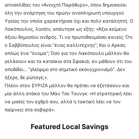
ιστοσελίδας του «Ανοιχτό Παράθυρο», όπου δημοσιεύει
όλη την ανάρτηση του πρώην αναπληρωτή υπουργού
Υγείας την οποία χαρακτήρισε όχι και πολύ καταληπτή. Ο
Λακόπουλος, λοιπόν, απάντησε ως εξής: «Άξιο κείμενο
άξιου δημοσίου ανδρός. Τι να πρωτοθαυμάσει κανείς; Ότι
ο Σαββόπουλος είναι “ένας καλλιτέχνης”; Και ο Αρκάς
απλώς ένα “όνομα”; Όσο για τον Λακόπουλο μάλλον θα
γελάσουν και τα κατσίκια στα Σφακιά, αν μάθουν ότι του
αποδίδει… “γλείψιμο στο σημιτικό εκσυγχρονισμό”. Δεν
ήξερε, δε ρώταγε;».
Πλέον στον ΣΥΡΙΖΑ μάλλον θα πρέπει να εξετάσουν και
μία άλλη ατάκα του Μάο Τσε Τουνγκ: «Η στρατηγική λέει
να μισείς τον εχθρό σου, αλλά η τακτική λέει να τον
παίρνεις στα σοβαρά».
Featured Local Savings