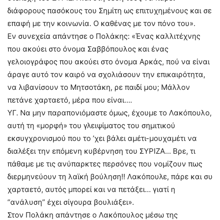
διάφορους πασόκους του Σημίτη ως επιτυχημένους και σε
επαφή με την κοινωνία. Ο καθένας με τον πόνο του».
Εν συνεχεία απάντησε ο Πολάκης: «Ένας καλλιτέχνης
που ακούει στο όνομα Σαββόπουλος και ένας
γελοιογράφος που ακούει στο όνομα Αρκάς, πού να είναι
άραγε αυτό τον καιρό να σχολιάσουν την επικαιρότητα,
να λιβανίσουν το Μητσοτάκη, ρε παιδί μου; Μάλλον
πετάνε χαρταετό, μέρα που είναι….
ΥΓ. Να μην παραπονιόμαστε όμως, έχουμε το Λακόπουλο,
αυτή τη «μορφή» του γλειψίματος του σημιτικού
εκσυγχρονισμού που το ’χει βάλει αμέτι-μουχαμέτι να
διαλέξει την επόμενη κυβέρνηση του ΣΥΡΙΖΑ… Βρε, τι
πάθαμε με τις ανύπαρκτες περσόνες που νομίζουν πως
διερμηνεύουν τη λαϊκή βούληση!! Λακόπουλε, πάρε και συ
χαρταετό, αυτός μπορεί και να πετάξει… γιατί η
“ανάλυση” έχει σίγουρα βουλιάξει».
Στον Πολάκη απάντησε ο Λακόπουλος μέσω της