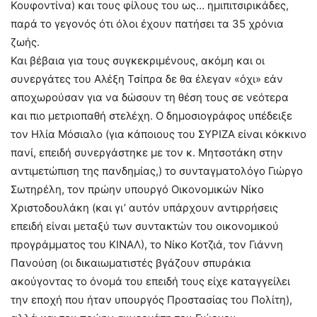
Κουφοντίνα) και τους φίλους του ως… ημιπιτσιρικάδες,
παρά το γεγονός ότι όλοι έχουν πατήσει τα 35 χρόνια
ζωής.
Και βέβαια για τους συγκεκριμένους, ακόμη και οι
συνεργάτες του Αλέξη Τσίπρα δε θα έλεγαν «όχι» εάν
αποχωρούσαν για να δώσουν τη θέση τους σε νεότερα
και πιο μετριοπαθή στελέχη. Ο δημοσιογράφος υπέδειξε
τον Ηλία Μόσιαλο (για κάποιους του ΣΥΡΙΖΑ είναι κόκκινο
πανί, επειδή συνεργάστηκε με τον κ. Μητσοτάκη στην
αντιμετώπιση της πανδημίας,) το συνταγματολόγο Γιώργο
Σωτηρέλη, τον πρώην υπουργό Οικονομικών Νίκο
Χριστοδουλάκη (και γι’ αυτόν υπάρχουν αντιρρήσεις
επειδή είναι μεταξύ των συντακτών του οικονομικού
προγράμματος του ΚΙΝΑΛ), το Νίκο Κοτζιά, τον Γιάννη
Πανούση (οι δικαιωματιστές βγάζουν σπυράκια
ακούγοντας το όνομά του επειδή τους είχε καταγγείλει
την εποχή που ήταν υπουργός Προστασίας του Πολίτη),