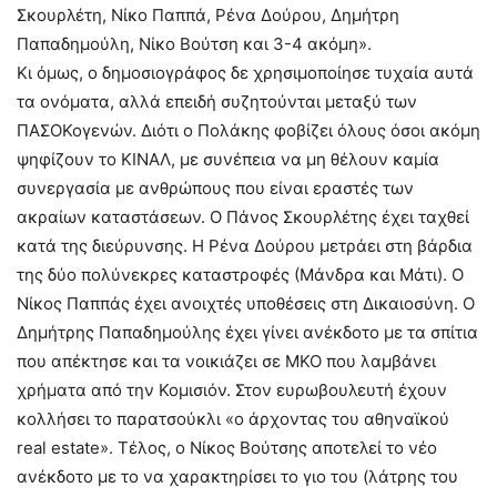
Σκουρλέτη, Νίκο Παππά, Ρένα Δούρου, Δημήτρη
Παπαδημούλη, Νίκο Βούτση και 3-4 ακόμη».
Κι όμως, ο δημοσιογράφος δε χρησιμοποίησε τυχαία αυτά
τα ονόματα, αλλά επειδή συζητούνται μεταξύ των
ΠΑΣΟΚογενών. Διότι ο Πολάκης φοβίζει όλους όσοι ακόμη
ψηφίζουν το ΚΙΝΑΛ, με συνέπεια να μη θέλουν καμία
συνεργασία με ανθρώπους που είναι εραστές των
ακραίων καταστάσεων. Ο Πάνος Σκουρλέτης έχει ταχθεί
κατά της διεύρυνσης. Η Ρένα Δούρου μετράει στη βάρδια
της δύο πολύνεκρες καταστροφές (Μάνδρα και Μάτι). Ο
Νίκος Παππάς έχει ανοιχτές υποθέσεις στη Δικαιοσύνη. Ο
Δημήτρης Παπαδημούλης έχει γίνει ανέκδοτο με τα σπίτια
που απέκτησε και τα νοικιάζει σε ΜΚΟ που λαμβάνει
χρήματα από την Κομισιόν. Στον ευρωβουλευτή έχουν
κολλήσει το παρατσούκλι «ο άρχοντας του αθηναϊκού
real estate». Τέλος, ο Νίκος Βούτσης αποτελεί το νέο
ανέκδοτο με το να χαρακτηρίσει το γιο του (λάτρης του