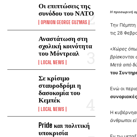
Οι επιπτώσεις της
συνόδου του ΝΑΤΟ
Η προσωρινή αρ
OPINION GEORGE GUZMAS
Την Πέμπτη 
τις 28 Φεβρ
Αναστάτωση στη
σχολική κοινότητα
«Χώρες όπως
του Μόντρεαλ
βρίσκονται 
LOCAL NEWS
Μετά από δύ
του Συντηρ
Σε κρίσιμο
σταυροδρόμι η
Ενώ οι περι
δασοκομία του
συνοριακές
Κεμπέκ
LOCAL NEWS
Η κυβέρνησ
άνθρωποι εί
Pride και πολιτική
υποκρισία
Εν τω μεταξ