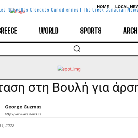
HOME
LOCAL NE
Les Nouvelles Grecques Canadiennes I The Greek Canadian New
GREECE
WORLD
SPORTS
ARCH
αση στη Βουλή για άρσ
George Guzmas
http://www.lavalnews.ca
11, 2022