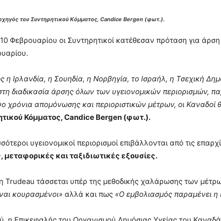
χηγός του Συντηρητικού Κόμματος, Candice Bergen (φωτ.).
10 Φεβρουαρίου οι Συντηρητικοί κατέθεσαν πρόταση για άρσ
ουαρίου.
 η Ιρλανδία, η Σουηδία, η Νορβηγία, το Ισραήλ, η Τσεχική Δημ
στη διαδικασία άρσης όλων των υγειονομικών περιορισμών, 
ο χρόνια απομόνωσης και περιοριστικών μέτρων, οι Καναδοί θ
ητικού Κόμματος, Candice Bergen (φωτ.).
σσότεροι υγειονομικοί περιορισμοί επιβάλλονται από τις επαρχ
, μεταφορικές και ταξιδιωτικές εξουσίες.
η Trudeau τάσσεται υπέρ της μεθοδικής χαλάρωσης των μέτρ
ναι κουρασμένοι»
αλλά και πως
«Ο εμβολιασμός παραμένει η 
ύ, η Επικεφαλής του Οργανισμού Δημόσιας Υγείας του Καναδά