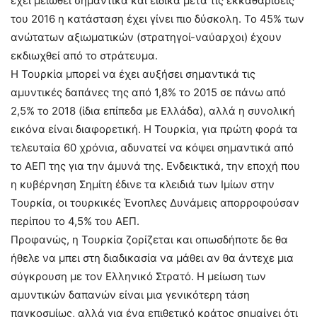
έχει μειωθεί σημαντικά και ειδικά μετά τις εκκαθαρίσεις
του 2016 η κατάσταση έχει γίνει πιο δύσκολη. Το 45% των
ανώτατων αξιωματικών (στρατηγοί-ναύαρχοι) έχουν
εκδιωχθεί από το στράτευμα.
Η Τουρκία μπορεί να έχει αυξήσει σημαντικά τις
αμυντικές δαπάνες της από 1,8% το 2015 σε πάνω από
2,5% το 2018 (ίδια επίπεδα με Ελλάδα), αλλά η συνολική
εικόνα είναι διαφορετική. Η Τουρκία, για πρώτη φορά τα
τελευταία 60 χρόνια, αδυνατεί να κόψει σημαντικά από
το ΑΕΠ της για την άμυνά της. Ενδεικτικά, την εποχή που
η κυβέρνηση Σημίτη έδινε τα κλειδιά των Ιμίων στην
Τουρκία, οι τουρκικές Ένοπλες Δυνάμεις απορροφούσαν
περίπου το 4,5% του ΑΕΠ.
Προφανώς, η Τουρκία ζορίζεται και οπωσδήποτε δε θα
ήθελε να μπει στη διαδικασία να μάθει αν θα άντεχε μια
σύγκρουση με τον Ελληνικό Στρατό. Η μείωση των
αμυντικών δαπανών είναι μια γενικότερη τάση
παγκοσμίως, αλλά για ένα επιθετικό κράτος σημαίνει ότι