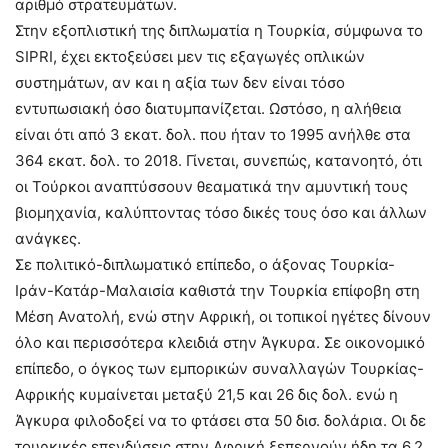
αριθμό στρατευμάτων.
Στην εξοπλιστική της διπλωματία η Τουρκία, σύμφωνα το
SIPRI, έχει εκτοξεύσει μεν τις εξαγωγές οπλικών
συστημάτων, αν και η αξία των δεν είναι τόσο
εντυπωσιακή όσο διατυμπανίζεται. Ωστόσο, η αλήθεια
είναι ότι από 3 εκατ. δολ. που ήταν το 1995 ανήλθε στα
364 εκατ. δολ. το 2018. Γίνεται, συνεπώς, κατανοητό, ότι
οι Τούρκοι αναπτύσσουν θεαματικά την αμυντική τους
βιομηχανία, καλύπτοντας τόσο δικές τους όσο και άλλων
ανάγκες.
Σε πολιτικό-διπλωματικό επίπεδο, ο άξονας Τουρκία-
Ιράν-Κατάρ-Μαλαισία καθιστά την Τουρκία επίφοβη στη
Μέση Ανατολή, ενώ στην Αφρική, οι τοπικοί ηγέτες δίνουν
όλο και περισσότερα κλειδιά στην Άγκυρα. Σε οικονομικό
επίπεδο, ο όγκος των εμπορικών συναλλαγών Τουρκίας-
Αφρικής κυμαίνεται μεταξύ 21,5 και 26 δις δολ. ενώ η
Άγκυρα φιλοδοξεί να το φτάσει στα 50 δισ. δολάρια. Οι δε
τουρκικές επενδύσεις στην Αφρική ξεπερνούν ήδη τα 6,2