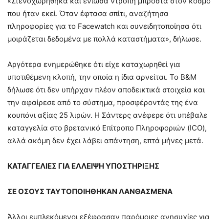
«Στενοχωρήθηκα και ένιωσα ντροπή μπροστά στον κόσμο
που ήταν εκεί. Όταν έφτασα σπίτι, αναζήτησα
πληροφορίες για το Facewatch και συνειδητοποίησα ότι
μοιράζεται δεδομένα με πολλά καταστήματα», δήλωσε.
Αργότερα ενημερώθηκε ότι είχε καταχωρηθεί για
υποτιθέμενη κλοπή, την οποία η ίδια αρνείται. Το B&M
δήλωσε ότι δεν υπήρχαν πλέον αποδεικτικά στοιχεία και
την αφαίρεσε από το σύστημα, προσφέροντάς της ένα
κουπόνι αξίας 25 λιρών. Η Σάντερς ανέφερε ότι υπέβαλε
καταγγελία στο βρετανικό Επίτροπο Πληροφοριών (ICO),
αλλά ακόμη δεν έχει λάβει απάντηση, επτά μήνες μετά.
ΚΑΤΑΓΓΕΛΙΕΣ ΓΙΑ ΕΛΛΕΙΨΗ ΥΠΟΣΤΗΡΙΞΗΣ
ΣΕ ΟΣΟΥΣ ΤΑΥΤΟΠΟΙΗΘΗΚΑΝ ΛΑΝΘΑΣΜΕΝΑ
Άλλοι εμπλεκόμενοι εξέφρασαν παρόμοιες ανησυχίες για