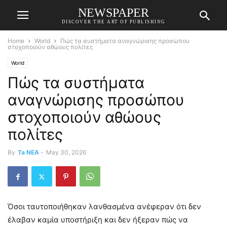
NEWSPAPER
DISCOVER THE ART OF PUBLISHING
Home
World
Πώς τα συστήματα αναγνώρισης προσώπου
στοχοποιούν αθώους πολίτες
World
Πώς τα συστήματα
αναγνώρισης προσώπου
στοχοποιούν αθώους
πολίτες
By
Ta NEA
-
May 30, 2026
Όσοι ταυτοποιήθηκαν λανθασμένα ανέφεραν ότι δεν
έλαβαν καμία υποστήριξη και δεν ήξεραν πώς να