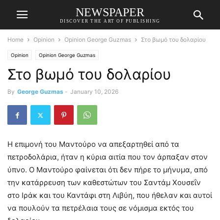
NEWSPAPER
DISCOVER THE ART OF PUBLISHING
Home
Opinion
Opinion George Guzmas
Στο βωμό του δολαρίου
Opinion
Opinion George Guzmas
Στο βωμό του δολαρίου
By
George Guzmas
-
January 10, 2026
Η επιμονή του Μαντούρο να απεξαρτηθεί από τα
πετροδολάρια, ήταν η κύρια αιτία που τον άρπαξαν στον
ύπνο. Ο Μαντούρο φαίνεται ότι δεν πήρε το μήνυμα, από
την κατάρρευση των καθεστώτων του Σαντάμ Χουσεΐν
στο Ιράκ και του Καντάφι στη Λιβύη, που ήθελαν και αυτοί
να πουλούν τα πετρέλαια τους σε νόμισμα εκτός του