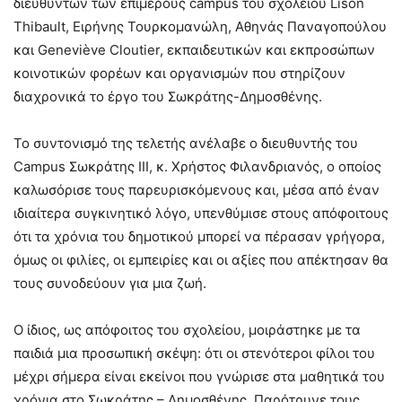
διευθυντών των επιμέρους campus του σχολείου Lison
Thibault, Ειρήνης Τουρκομανώλη, Αθηνάς Παναγοπούλου
και Geneviève Cloutier, εκπαιδευτικών και εκπροσώπων
κοινοτικών φορέων και οργανισμών που στηρίζουν
διαχρονικά το έργο του Σωκράτης-Δημοσθένης.
Το συντονισμό της τελετής ανέλαβε ο διευθυντής του
Campus Σωκράτης ΙΙΙ, κ. Χρήστος Φιλανδριανός, ο οποίος
καλωσόρισε τους παρευρισκόμενους και, μέσα από έναν
ιδιαίτερα συγκινητικό λόγο, υπενθύμισε στους απόφοιτους
ότι τα χρόνια του δημοτικού μπορεί να πέρασαν γρήγορα,
όμως οι φιλίες, οι εμπειρίες και οι αξίες που απέκτησαν θα
τους συνοδεύουν για μια ζωή.
Ο ίδιος, ως απόφοιτος του σχολείου, μοιράστηκε με τα
παιδιά μια προσωπική σκέψη: ότι οι στενότεροι φίλοι του
μέχρι σήμερα είναι εκείνοι που γνώρισε στα μαθητικά του
χρόνια στο Σωκράτης – Δημοσθένης. Παρότρυνε τους