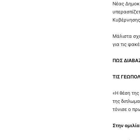
Νέας Δημοκρ
υπερασπίζετ
Κυβέρνησης
Μάλιστα σχο
για τις φακ
ΠΩΣ ΔΙΑΒΑ
ΤΙΣ ΓΕΩΠΟΛ
«Η θέση της
της διπλωμα
τόνισε ο π
Στην ομιλία