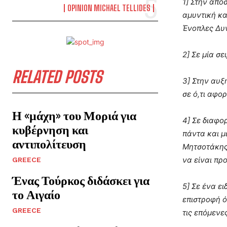
1] Στην απο
OPINION MICHAEL TELLIDES
αμυντική κα
Ένοπλες Δυν
2] Σε μία σ
RELATED POSTS
3] Στην αυξ
σε ό,τι αφο
Η «μάχη» του Μοριά για
4] Σε διαφο
κυβέρνηση και
πάντα και 
αντιπολίτευση
Μητσοτάκης 
να είναι πρ
GREECE
Ένας Τούρκος διδάσκει για
5] Σε ένα ε
το Αιγαίο
επιστροφή ό
GREECE
τις επόμενε