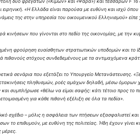
στολή δύο φρεγατών («Κίμων» και «Ψαρά») και τεσσάρων F 16
ι ειρηνική. «Η Ελλάδα είναι παρούσα με ευθύνη και ισχύ όπου 
άμεις της στην υπηρεσία του οικουμενικού Ελληνισμού» είπε 
ειρά κινήσεων που γίνονται στο πεδίο της οικονομίας, με την 
ημένη φρούρηση ευαίσθητων στρατιωτικών υποδομών και το ίδ
ρά πιθανούς στόχους συνδεδεμένους με τα αντιμαχόμενα κράτ
ρετικά σενάρια που εξετάζει το Υπουργείο Μετανάστευσης. «Ξ
μετακινήσεις πληθυσμών, ροές αμάχων δηλαδή, μέσω όμορων 
και συμπλήρωσε «θέλω να είμαι σαφής: κάτι τέτοιο προς το πα
οετοιμασμένη για κάθε πιθανή εξέλιξη σε όλα τα πεδία».
ιδικό σχέδιο – μόλις η ασφάλεια των πτήσεων εξασφαλιστεί και
σων το επιθυμούν, με ευθύνη της πολιτείας. Ήδη έχουν γίνει κ
ς μέρες.