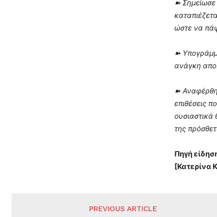
➽
Σημείωσε
καταπιέζετα
ώστε να πάψ
➽
Υπογράμμ
ανάγκη απο
➽
Αναφέρθηκ
επιθέσεις π
ουσιαστικά 
της πρόσθετ
Πηγή είδησ
[Κατερίνα 
PREVIOUS ARTICLE