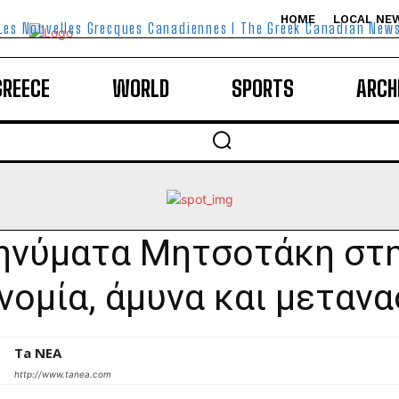
HOME
LOCAL NE
Les Nouvelles Grecques Canadiennes I The Greek Canadian New
GREECE
WORLD
SPORTS
ARCH
ηνύματα Μητσοτάκη στη 
νομία, άμυνα και μεταν
Ta NEA
http://www.tanea.com