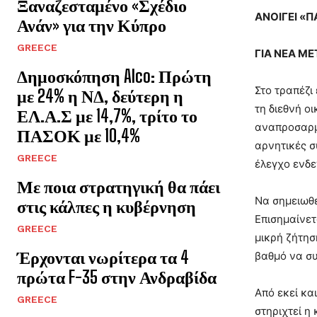
Ξαναζεσταμένο «Σχέδιο
ΑΝΟΙΓΕΙ «
Ανάν» για την Κύπρο
GREECE
ΓΙΑ ΝΕΑ ΜΕ
Δημοσκόπηση Alco: Πρώτη
Στο τραπέζι
με 24% η ΝΔ, δεύτερη η
τη διεθνή ο
ΕΛ.Α.Σ με 14,7%, τρίτο το
αναπροσαρμό
ΠΑΣΟΚ με 10,4%
αρνητικές σ
GREECE
έλεγχο ενδ
Με ποια στρατηγική θα πάει
Να σημειωθε
στις κάλπες η κυβέρνηση
Επισημαίνετ
GREECE
μικρή ζήτησ
Έρχονται νωρίτερα τα 4
βαθμό να σ
πρώτα F-35 στην Ανδραβίδα
Από εκεί κα
GREECE
στηριχτεί η