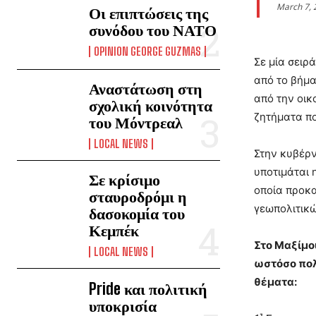
March 7, 
Οι επιπτώσεις της
συνόδου του ΝΑΤΟ
OPINION GEORGE GUZMAS
Σε μία σειρ
από το βήμα
Αναστάτωση στη
από την οικ
σχολική κοινότητα
ζητήματα πο
του Μόντρεαλ
LOCAL NEWS
Στην κυβέρ
υποτιμάται 
Σε κρίσιμο
οποία προκα
σταυροδρόμι η
γεωπολιτικ
δασοκομία του
Κεμπέκ
Στο Μαξίμο
LOCAL NEWS
ωστόσο πολ
θέματα:
Pride και πολιτική
υποκρισία