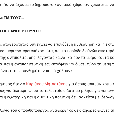
. Για να έχουμε το δημοσιο-οικονομικό χώρο, αν χρειαστεί, ν
» ΓΙΑ ΤΟΥΣ…
ΑΤΙΕΣ ΑΝΗΣΥΧΟΥΝΤΕΣ
ης σταθερότητας συνεχίζει να επενδύει η κυβέρνηση και η εκτί
 και περισσότερα ευήκοα ώτα, σε μια περίοδο διεθνών ανατα
της αντιπολίτευσης, λέγοντας «είναι καιρός τα μικρά και τα
κά. Και η αντιπολιτευτική εσωστρέφεια να δώσει τώρα τη θέση 
 έναντι των συνθημάτων που διχάζουν».
ιχμηρός ήταν ο
Κυριάκος Μητσοτάκης
για όσους ασκούν κριτική
πως για δεύτερη φορά το τελευταίο διάστημα μίλησε για «επα
τι η εξωτερική και η αμυντική πολιτική δεν ασκείται με ιδεολο
λογία του ο πρωθυπουργός αναφέρθηκε σε διάφορες φωνές από