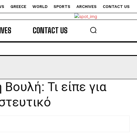
WS
GREECE
WORLD
SPORTS
ARCHIVES
CONTACT US
s
IVES
CONTACT US
Βουλή: Τι είπε για
αστευτικό