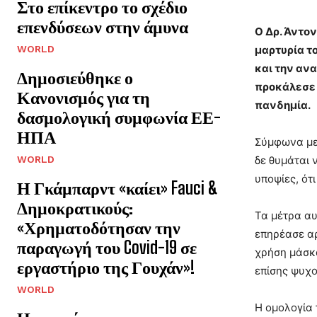
Στο επίκεντρο το σχέδιο
επενδύσεων στην άμυνα
Ο Δρ. Άντο
WORLD
μαρτυρία τ
και την ανα
Δημοσιεύθηκε ο
προκάλεσε 
Κανονισμός για τη
πανδημία.
δασμολογική συμφωνία ΕΕ-
ΗΠΑ
Σύμφωνα με 
WORLD
δε θυμάται 
υποψίες, ότ
Η Γκάμπαρντ «καίει» Fauci &
Δημοκρατικούς:
Τα μέτρα αυ
«Χρηματοδότησαν την
επηρέασε αρ
παραγωγή του Covid-19 σε
χρήση μάσκα
εργαστήριο της Γουχάν»!
επίσης ψυχο
WORLD
Η ομολογία 