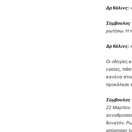
Δρ Κόλινς:
«
Σύμβουλος 
ρωτήσω. Η π
Δρ Κόλινς:
Οι οδηγίες 
υγείας, πιθ
κανένα στοι
προκάλεσε ε
Σύμβουλος 
22 Μαρτίου 
συναθροίσεω
δυνατόν. Ρω
απόσταση τω