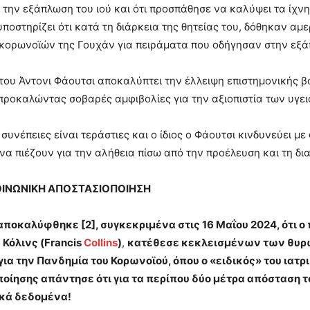
α την εξάπλωση του ιού και ότι προσπάθησε να καλύψει τα ίχν
ποστηρίζει ότι κατά τη διάρκεια της θητείας του, δόθηκαν 
κορωνοϊών της Γουχάν για πειράματα που οδήγησαν στην εξά
του Άντονι Φάουτσι αποκαλύπτει την έλλειψη επιστημονικής β
προκαλώντας σοβαρές αμφιβολίες για την αξιοπιστία των υγ
ς συνέπειες είναι τεράστιες και ο ίδιος ο Φάουτσι κινδυνεύει 
να πιέζουν για την αλήθεια πίσω από την προέλευση και τη δια
ΟΙΝΩΝΙΚΗ ΑΠΟΣΤΑΣΙΟΠΟΙΗΣΗ
ποκαλύφθηκε [2], συγκεκριμένα στις 16 Μαΐου 2024, ότι ο 
 Κόλινς
(
Francis
Collins
)
,
κατέθεσε κεκλεισμένων των θυρώ
για την Πανδημία του Κορωνοϊού, όπου ο «ειδικός» του ιατ
οίησης απάντησε ότι για τα περίπου δύο μέτρα απόσταση το
κά δεδομένα!