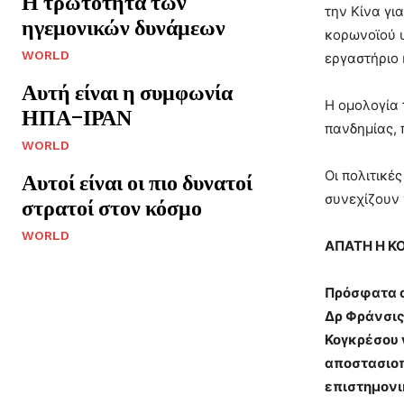
Η τρωτότητα των
την Κίνα γι
ηγεμονικών δυνάμεων
κορωνοϊού υ
WORLD
εργαστήριο 
Αυτή είναι η συμφωνία
Η ομολογία 
ΗΠΑ–ΙΡΑΝ
πανδημίας, 
WORLD
Οι πολιτικέ
Αυτοί είναι οι πιο δυνατοί
συνεχίζουν 
στρατοί στον κόσμο
WORLD
ΑΠΑΤΗ Η Κ
Πρόσφατα α
Δρ Φράνσις
Κογκρέσου 
αποστασιοπ
επιστημονι