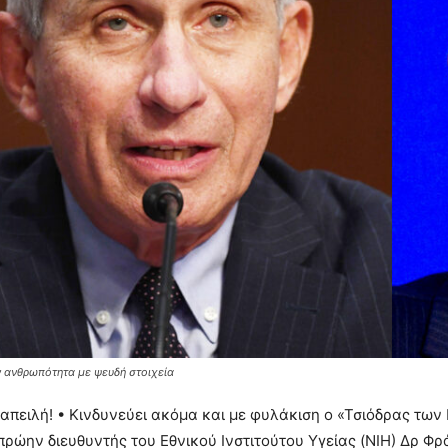
 ανθρωπότητα με ψευδή στοιχεία
απειλή! • Κινδυνεύει ακόμα και με φυλάκιση ο «Τσιόδρας των
πρώην διευθυντής του Εθνικού Ινστιτούτου Υγείας (NIH) Δρ Φράν