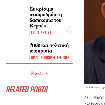
Σε κρίσιμο
σταυροδρόμι η
δασοκομία του
Κεμπέκ
LOCAL NEWS
Pride και πολιτική
υποκρισία
OPINION MICHAEL TELLIDES
RELATED POSTS
«Φυλάκισαν» την
Δεν υπήρχε 
κατέθεσε ο 