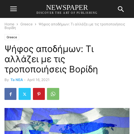
NEWSPAPER
DISCOVER THE ART OF PUBLISHING
Home
Greece
Ψήφος αποδήμων: Τι αλλάζει με τις τροποποιήσεις
Βορίδη
Greece
Ψήφος αποδήμων: Τι
αλλάζει με τις
τροποποιήσεις Βορίδη
By
Ta NEA
-
April 16, 2021