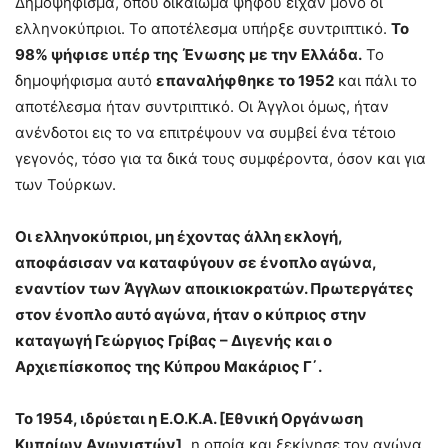
Δημοψήφισμα, όπου δικαίωμα ψήφου είχαν μόνο οι
ελληνοκύπριοι. Το αποτέλεσμα υπήρξε συντριπτικό.
Το
98% ψήφισε υπέρ της Ένωσης με την Ελλάδα.
Το
δημοψήφισμα αυτό
επαναλήφθηκε το 1952
και πάλι το
αποτέλεσμα ήταν συντριπτικό. Οι Άγγλοι όμως, ήταν
ανένδοτοι εις το να επιτρέψουν να συμβεί ένα τέτοιο
γεγονός, τόσο για τα δικά τους συμφέροντα, όσον και για
των Τούρκων.
Οι ελληνοκύπριοι, μη έχοντας άλλη εκλογή,
αποφάσισαν να καταφύγουν σε ένοπλο αγώνα,
εναντίον των Άγγλων αποικιοκρατών. Πρωτεργάτες
στον ένοπλο αυτό αγώνα, ήταν ο κύπριος στην
καταγωγή Γεώργιος Γρίβας – Διγενής και ο
Αρχιεπίσκοπος της Κύπρου Μακάριος Γ΄.
Το 1954, ιδρύεται η Ε.Ο.Κ.Α. [Εθνική Οργάνωση
Κυπρίων Αγωνιστών],
η οποία και ξεκίνησε τον αγώνα