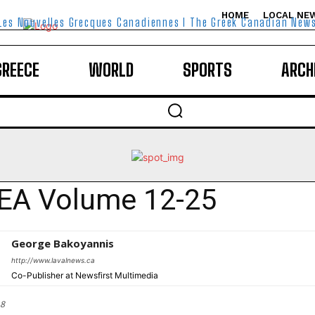
HOME
LOCAL NE
Les Nouvelles Grecques Canadiennes I The Greek Canadian New
GREECE
WORLD
SPORTS
ARCH
EA Volume 12-25
George Bakoyannis
http://www.lavalnews.ca
Co-Publisher at Newsfirst Multimedia
18