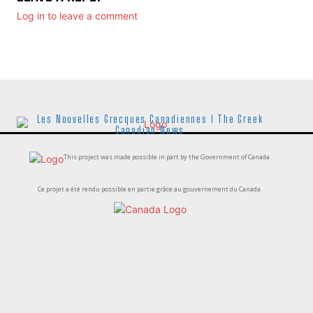
Log in to leave a comment
Les Nouvelles Grecques Canadiennes I The Greek
Canadian News
This project was made possible in part by the Government of Canada.
Ce projet a été rendu possible en partie grâce au gouvernement du Canada.