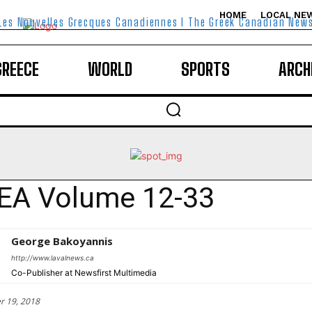
HOME
LOCAL NE
Les Nouvelles Grecques Canadiennes I The Greek Canadian New
GREECE
WORLD
SPORTS
ARCH
EA Volume 12-33
George Bakoyannis
http://www.lavalnews.ca
Co-Publisher at Newsfirst Multimedia
r 19, 2018